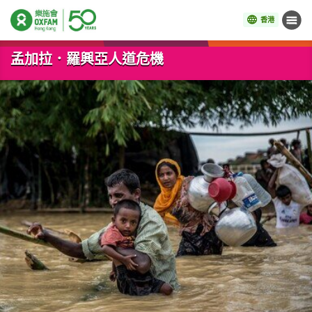
香港
目錄
開始主要內容
孟加拉．羅興亞人道危機