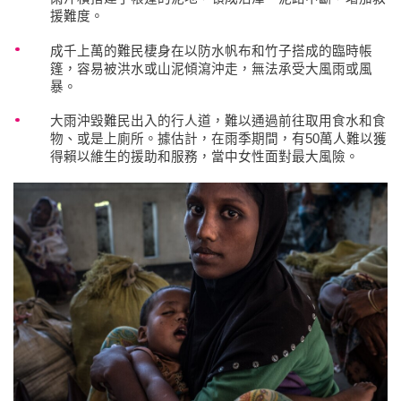
援難度。
成千上萬的難民棲身在以防水帆布和竹子搭成的臨時帳
篷，容易被洪水或山泥傾瀉沖走，無法承受大風雨或風
暴。
大雨沖毀難民出入的行人道，難以通過前往取用食水和食
物、或是上廁所。據估計，在雨季期間，有50萬人難以獲
得賴以維生的援助和服務，當中女性面對最大風險。