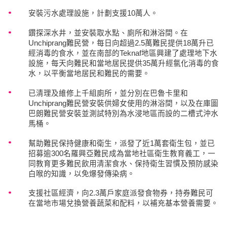
安裝污水處理設施，計劃支援10萬人。
鑽探深水井，並安裝取水點、廁所和淋浴間。在
Unchiprang難民營，每日向超過2.5萬難民提供18萬升已
經消毒的食水，並在南部的Teknaf地區興建了處理地下水
設施，每天向難民和當地居民提供35萬升經氯化消毒的食
水，以平衡當地居民和難民的需要。
已清理及維修上千組廁所，並分別在巴魯卡里和
Unchiprang難民營安裝供婦女使用的淋浴間，以及在庫圖
巴朗難民營安裝並測試特別為水浸地區而設的二槽式沖水
馬桶。
幫助難民保持健康和衛生，派發了近1萬套衛生包，並已
招募逾300名羅興亞難民成為當地社區衛生教育義工，一
同教育更多難民飲用清潔食水、保持衛生習慣及預防感染
白喉的知識，以免爆發傳染病。
支援社區經濟，向2.3萬戶家庭派發食物券，持券難民可
在當地市場兌換營養蔬菜和配料，以補充基本營養需要。