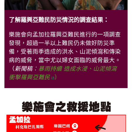
了解羅興亞難民防災情況的調查結果：
樂施會向孟加拉羅興亞難民進行的一項調查
發現，超過一半以上難民仍未做好防災準
備，受著雨季造成的洪水、山泥傾瀉和傳染
病的威脅，當中尤以婦女面臨的威脅最大。
（
新聞稿︰
暴雨持續 造成水浸、山泥傾瀉
衝擊羅興亞難民
）