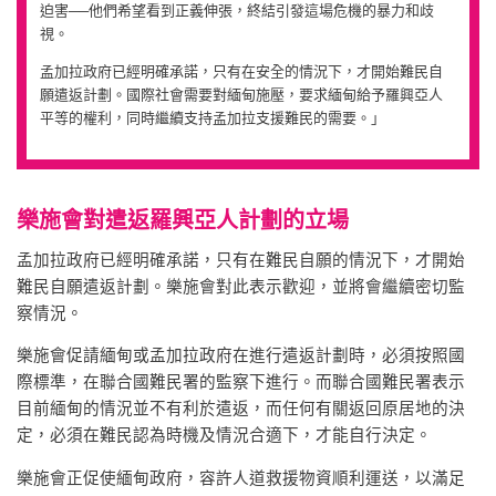
迫害──他們希望看到正義伸張，終結引發這場危機的暴力和歧
視。
孟加拉政府已經明確承諾，只有在安全的情況下，才開始難民自
願遣返計劃。國際社會需要對緬甸施壓，要求緬甸給予羅興亞人
平等的權利，同時繼續支持孟加拉支援難民的需要。」
樂施會對遣返羅興亞人計劃的立場
孟加拉政府已經明確承諾，只有在難民自願的情況下，才開始
難民自願遣返計劃。樂施會對此表示歡迎，並將會繼續密切監
察情況。
樂施會促請緬甸或孟加拉政府在進行遣返計劃時，必須按照國
際標準，在聯合國難民署的監察下進行。而聯合國難民署表示
目前緬甸的情況並不有利於遣返，而任何有關返回原居地的決
定，必須在難民認為時機及情況合適下，才能自行決定。
樂施會正促使緬甸政府，容許人道救援物資順利運送，以滿足