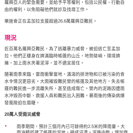
羅興亞人的緊急需要，並給予平等權利，包括公民權、行動自
由的權利，以免阻礙他們就診及找尋工作。
樂施會正在孟加拉支援超過26.6萬羅興亞難民。
現況
近百萬名羅興亞難民，為了逃離暴力威脅，被迫逃亡至孟加
拉。他們正棲身在擠滿臨時帳篷的山丘，地勢陡峭，環境擠
擁，加上雨水夾著泥濘，並不適宜居住。
隨著雨季來臨，雷雨衝擊當地，滿瀉的排泄物和已被污染的食
水令情況更惡劣。大雨摧毀難民營的帳篷及其他地方，失去帳
篷的難民進一步流離失所，甚至造成傷亡。營內的泥路因遭雨
水沖毀而中斷，救援人員和難民出入困難。暴雨後的傳染病爆
發風險迫在眉睫。
20萬人受雨災威脅
雨季期間，預計三個月內已可錄得約2.5米的降雨量。大
雨沖積搭建了帳篷的泥地，頓成沼澤。泥路中斷，增加救