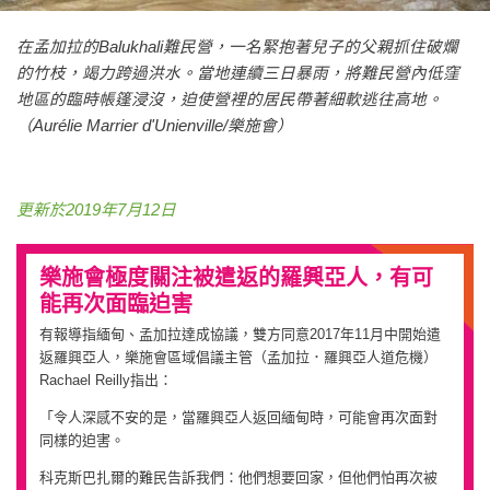
在孟加拉的Balukhali難民營，一名緊抱著兒子的父親抓住破爛
的竹枝，竭力跨過洪水。當地連續三日暴雨，將難民營內低窪
地區的臨時帳篷浸沒，迫使營裡的居民帶著細軟逃往高地。
（Aurélie Marrier d'Unienville/樂施會）
更新於2019年7月12日
樂施會極度關注被遣返的羅興亞人，有可
能再次面臨迫害
有報導指緬甸、孟加拉達成協議，雙方同意2017年11月中開始遣
返羅興亞人，樂施會區域倡議主管（孟加拉．羅興亞人道危機）
Rachael Reilly指出：
「令人深感不安的是，當羅興亞人返回緬甸時，可能會再次面對
同樣的迫害。
科克斯巴扎爾的難民告訴我們：他們想要回家，但他們怕再次被