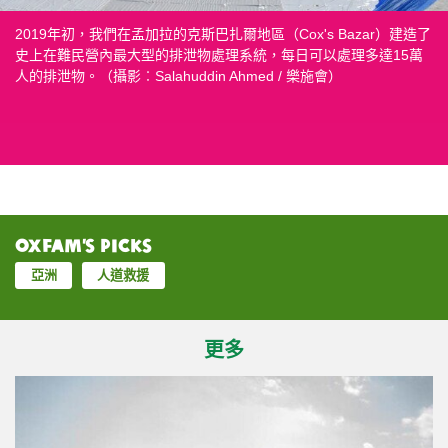
2019年初，我們在孟加拉的克斯巴扎爾地區（Cox's Bazar）建造了
樂施會的工作人員利用貨車將難民營內的排泄物收集箱運送到排泄
這座排泄物處理系統由樂施會的水利工程師和羅興亞難民合作建造
這座排泄物處理系統由樂施會的水利工作工程師和羅興亞難民合作
樂施會負責人道救援的同事李寶琪於2017年11月下旬在難民營內，
樂施會的前線同事和義務攝影師於2017年11月一同到訪難民營，沿
羅興亞人排除萬難來到難民營，每一個帳篷內，都有一個逃生的故
在Unchiprang難民營，樂施會為難民安裝貯水器及鋪設水管等輸水
2017年11月，在難民營內的一個山丘上，我們遇到了正放著風箏的
蘇曼妮亞與她的孩子棲身在Moinnarghona難民營。樂施會在該營地
在庫圖巴朗難民營，很多小孩忙著取用食水，供全家人使用。（拍
至今我們已向難民派發了近一萬套衛生包。目前，我們每日在數個
「樂施會發放的這個糧食包，裡面有大米、餅乾等足夠我們一家人
在Thengkhali 難民營，救援人員正爭分奪秒，向羅興亞難民派發衞
史上在難民營內最大型的排泄物處理系統，每日可以處理多達15萬
物處理中心。（攝影︰Dorothy Sang / 樂施會）
而成。（攝影︰Salahuddin Ahmed / 樂施會）
建造而成。（攝影︰Salahuddin Ahmed / 樂施會）
檢測我們與合作夥伴搭建的貯水塔和淨水過程。（拍攝：高仲明／
路可見不斷有難民進入難民營。（拍攝：高仲明／樂施會）
事。（拍攝：高仲明／樂施會）
設施，每日提供45,000升清潔食水，令15,000人受惠。（拍攝：高
Abir。他和朋友就地取材，用罐頭當線軸，竹枝當骨架，再加上線頭
安裝了水泵，蘇曼妮亞步行一小段路可抵達水泵抽取清潔食水。
攝：Tommy Trenchard／樂施會）
難民營向難民供應30萬升已氯化消毒的食水。（拍攝：Maruf
兩日食用。今晚，我們會配上薯仔做晚餐。」——Mohammad（拍
生用品及救援物資，以防霍亂爆發。（拍攝：Bekki Frost／樂施
人的排泄物。（攝影︰Salahuddin Ahmed / 樂施會）
樂施會）
仲明／樂施會）
自製了一隻風箏。他還不知從哪裡找到一個有明星肖象的膠袋，裁
（拍攝：Bekki Frost／樂施會）
Hasan／樂施會）
攝：Tommy Trenchard／樂施會）
會）
成風箏面和飄帶，令他的風箏在天空翱翔時特別醒目。（拍攝：高
仲明／樂施會）
Oxfam’s Picks
亞洲
人道救援
更多