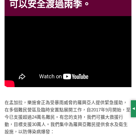
可以安全渡過雨季。
在孟加拉，樂施會正為受暴雨威脅的羅興亞人提供緊急援助，
在多個難民營區及臨時安置點展開工作，自2017年9月開始，至
S
今已支援超過24萬名難民。有您的支持，我們可擴大救援行
動，目標支援30萬人。我們集中為羅興亞難民提供食水及衛生
設施，以防傳染病爆發：