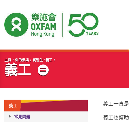
開始主要內容
主頁
你的參與
實習生 / 義工
義工
目錄
義工一直
義工
常見問題
義工也幫