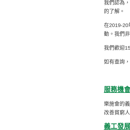
我們認為
的了解。
在2019
動。我們
我們歡迎1
如有查詢，請
服務機
樂施會的
改善貧窮
義工發