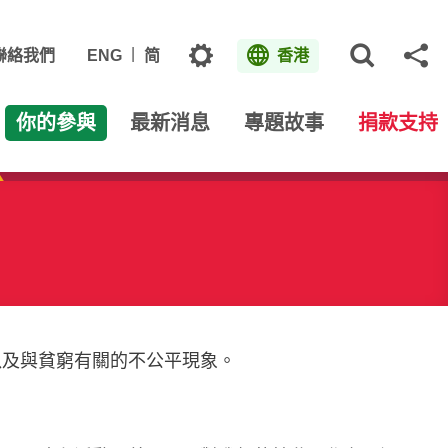
主題
聯絡我們
ENG
简
香港
打開網
分
你的參與
最新消息
專題故事
捐款支持
以及與貧窮有關的不公平現象。