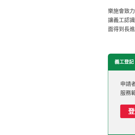
樂施會致
讓義工認
面得到長
義工登記
申請
服務
登