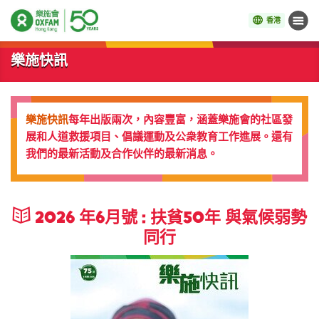
香港
目錄
開始主要內容
樂施快訊
樂施快訊
每年出版兩次，內容豐富，涵蓋樂施會的社區發
展和人道救援項目、倡議運動及公衆教育工作進展。還有
我們的最新活動及合作伙伴的最新消息。
2026 年6月號 : 扶貧50年 與氣候弱勢
同行