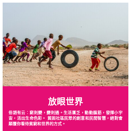
放眼世界
俗語有云︰窮則變，變則通。生活匱乏，動動腦筋，發揮小宇
宙，活出生命色彩。 貧困社區民眾的創意和民間智慧，絕對會
顛覆你看待貧窮和世界的方式。