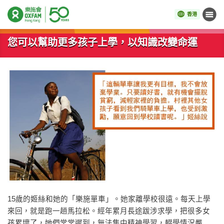
香港
目錄
開始主要內容
您可以幫助更多孩子上學，以知識改變命運
15歲的姬絲和她的「樂施單車」。她家離學校很遠。每天上學
來回，就是跑一趟馬拉松。經年累月長途跋涉求學，把很多女
孩累壞了，她們常常遲到，無法集中精神學習，輟學情況嚴