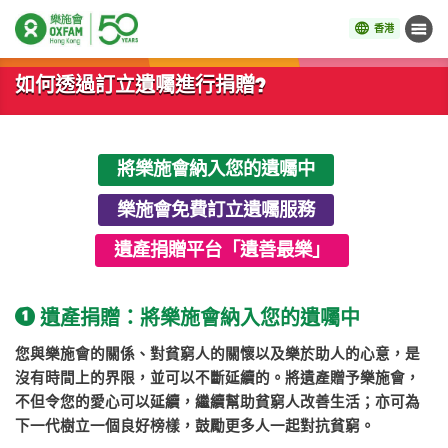
香港
目錄
開始主要內容
如何透過訂立遺囑進行捐贈?
將樂施會納入您的遺囑中
樂施會免費訂立遺囑服務​
遺產捐贈平台「遺善最樂」​​
遺產捐贈：將樂施會納入您的遺囑中
您與樂施會的關係、對貧窮人的關懷以及樂於助人的心意，是
沒有時間上的界限，並可以不斷延續的。
將遺產贈予樂施會，
不但令您的愛心可以延續，繼續幫助貧窮人改善生活；亦可為
下一代樹立一個良好榜樣，鼓勵更多人一起對抗貧窮。