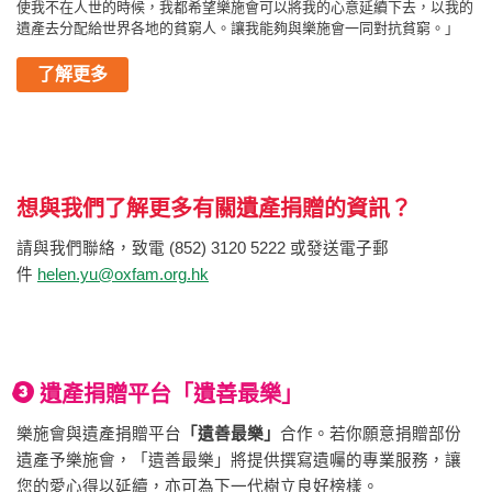
使我不在人世的時候，我都希望樂施會可以將我的心意延續下去，以我的
遺產去分配給世界各地的貧窮人。讓我能夠與樂施會一同對抗貧窮。」
了解更多
想與我們了解更多有關遺產捐贈的資訊？
請與我們聯絡，致電 (852) 3120 5222 或發送電子郵
件
helen.yu@oxfam.org.hk
遺產捐贈平台
「遺善最樂」
樂施會與遺產捐贈平台
「遺善最樂」
合作。若你願意捐贈部份
遺產予樂施會，「遺善最樂」將提供撰寫遺囑的專業服務，讓
您的愛心得以延續，亦可為下一代樹立良好榜樣。