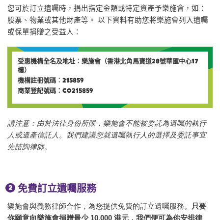
您可於訂立遺囑時，捐出指定金額或特定資產予樂施會，如：
股票、物業或其他財產等。 以下資料有助您將樂施會列入遺囑
或保單捐贈之受益人：
受惠機構全名及地址︰樂施會（香港北角馬寶道28號華匯中心17
樓） ​
機構註冊號碼︰215859
商業登記號碼：C0215859
請注意：由於法律身份所限，樂施會不能被委託為遺囑的執行
人或遺產信託人。我們建議您就遺囑執行人的選擇及委託事宜
先諮詢律師。
免費訂立遺囑服務
樂施會與義務律師合作，為您提供免費的訂立遺囑服務。
只要
你願意向樂施會捐贈最少 10,000 港元，我們便可為你安排律