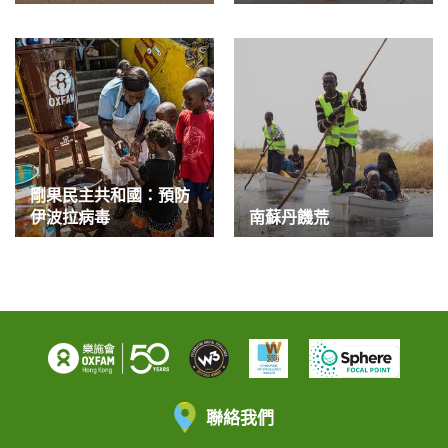
剛果民主共和國：預防
伊波拉病毒
南蘇丹饑荒
聯絡我們