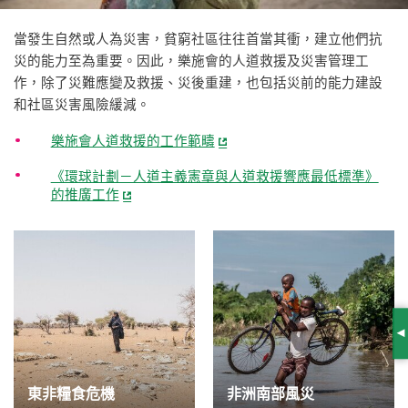
當發生自然或人為災害，貧窮社區往往首當其衝，建立他們抗
災的能力至為重要。因此，樂施會的人道救援及災害管理工
作，除了災難應變及救援、災後重建，也包括災前的能力建設
和社區災害風險緩減。
樂施會人道救援的工作範疇
《環球計劃－人道主義憲章與人道救援響應最低標準》
的推廣工作
S
東非糧食危機
非洲南部風災