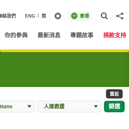
主題
聯絡我們
ENG
简
香港
打開網
分
你的參與
最新消息
專題故事
捐款支持
重設
所有Works
篩選
ions
人道救援