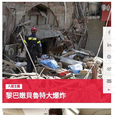
Fa
Li
Pi
微
電
人道主義
Hid
黎巴嫩貝魯特大爆炸