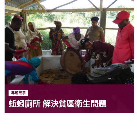
專題故事
蚯蚓廁所 解決貧區衛生問題