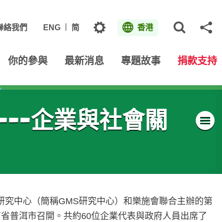
主題
聯絡我們
ENG
简
香港
打開網
分
你的參與
最新消息
專題故事
捐款支持
--企業與社會關
域研究中心（簡稱GMS研究中心）和樂施會聯合主辦的第
南省普洱市召開。共約60位企業代表與政府人員出席了