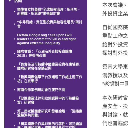
活動
本次會議
樂施會支持舉辦“全球氣候治理：新形勢、
外投資企
新挑戰、新思路”學術研討會
“中非對話：責任型投資與包容性增長”研討
會
自從國務院
Oxfam Hong Kong calls upon G20
重點工作之
leaders to commit to SDGs and fight
against extreme inequality
給對外投
國際會議：「亞洲海外直接投資論壇
探討對外
2015」在香港召開
「負責任及可持續中國農業投資在柬埔寨」
雲南大學東
國際研討會在金邊召開
鴻教授以及
「新興國際倡導平台及議題工作組主題工作
坊」在京舉行
“老撾對中
南南合作案例研討會在廈門召開
本次研討會
「促進農業法律和政策選擇中的可持續投
資」研討會
產安全、
第二屆老撾國家研究和發展論壇：「迎接東
與討論，
盟經濟共同體」
們也普遍
「農業國際合作與非洲的包容性、可持續發