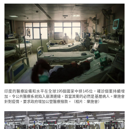
印度的醫療設備和水平在全球195個國家中排145位，確診個案持續增
加，令公共醫療系統陷入崩潰邊緣，首當其衝的必然是基層病人。樂施會
針對疫情，要求政府增加公營醫療撥款。（相片︰樂施會）