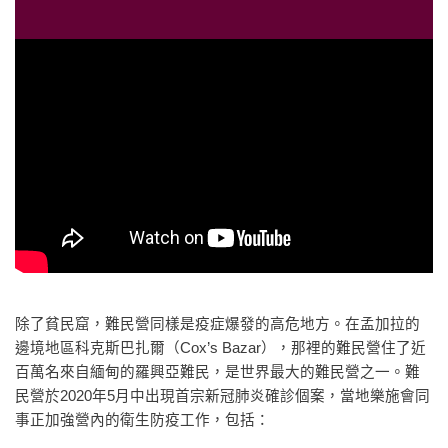
除了貧民窟，難民營同樣是疫症爆發的高危地方。在孟加拉的
邊境地區科克斯巴扎爾（Cox’s Bazar），那裡的難民營住了近
百萬名來自緬甸的羅興亞難民，是世界最大的難民營之一。難
民營於2020年5月中出現首宗新冠肺炎確診個案，當地樂施會同
事正加強營內的衛生防疫工作，包括：