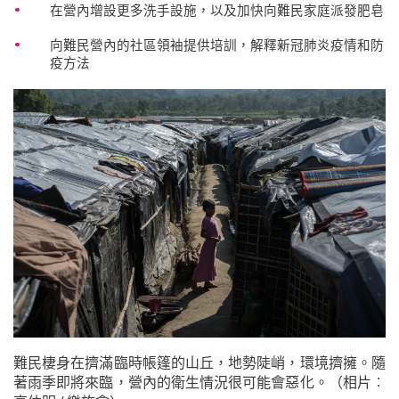
在營內增設更多洗手設施，以及加快向難民家庭派發肥皂
向難民營內的社區領袖提供培訓，解釋新冠肺炎疫情和防
疫方法
難民棲身在擠滿臨時帳篷的山丘，地勢陡峭，環境擠擁。隨
著雨季即將來臨，營內的衛生情況很可能會惡化。（相片︰