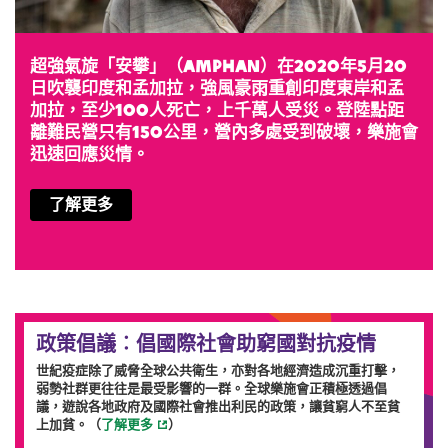
超強氣旋「安攀」（Amphan）在2020年5月20
日吹襲印度和孟加拉，強風豪雨重創印度東岸和孟
加拉，至少100人死亡，上千萬人受災。登陸點距
離難民營只有150公里，營內多處受到破壞，樂施會
迅速回應災情。
了解更多
政策倡議︰倡國際社會助窮國對抗疫情
世紀疫症除了威脅全球公共衛生，亦對各地經濟造成沉重打擊，
弱勢社群更往往是最受影響的一群。全球樂施會正積極透過倡
議，遊說各地政府及國際社會推出利民的政策，讓貧窮人不至貧
上加貧。（
了解更多
）