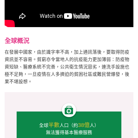
全球概況
在發展中國家，由於識字率不高，加上通訊落後，要取得防疫
資訊並不容易。貧窮亦令當地人的抗疫能力更加薄弱：防疫物
資短缺、醫療系統不完善，公共衛生情況惡劣，連洗手設施也
極不足夠，一旦疫情在人多擠迫的貧困社區或難民營爆發，後
果不堪設想。
半數
38億
全球
人口（約
人）
無法獲得基本醫療服務