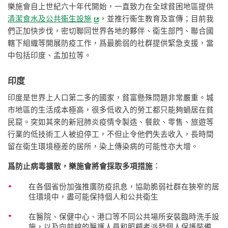
樂施會自上世紀六十年代開始，一直致力在全球貧困地區提供
清潔食水及公共衞生設施
，並推行衞生教育及宣傳；目前我
們正加快步伐，密切聯同世界各地的夥伴、衛生部門、聯合國
轄下組織等開展防疫工作，爲最脆弱的社群提供緊急支援，當
中包括印度、孟加拉等。
印度
印度是世界上人口第二多的國家，貧富懸殊問題非常嚴重。城
市地區的生活成本極高，很多低收入的勞工都只能夠蝸居在貧
民窟。突如其來的新冠肺炎疫情令製造、餐飲、零售、旅遊等
行業的低技術工人被迫停工，不但止令他們失去收入，長時間
留在衛生環境極差的居所，染上傳染病的可能性亦大增。
爲防止病毒擴散，樂施會將會採取多項措施︰
在各個省份加強推廣防疫訊息，協助脆弱社群在狹窄的居
住環境中，盡可能保持個人和公共衛生
在醫院、保健中心、港口等不同公共場所安裝臨時洗手設
施，以及向前線的醫護人員和照顧者派發個人保護裝備