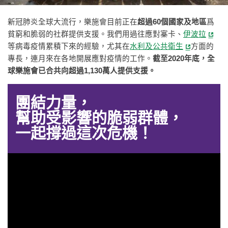
新冠肺炎全球大流行，樂施會目前正在
超過60個國家及地區
爲
貧窮和脆弱的社群提供支援。我們用過往應對寨卡、
伊波拉
等病毒疫情累積下來的經驗，尤其在
水利及公共衛生
方面的
專長，連月來在各地開展應對疫情的工作。
截至2020年底，全
球樂施會已合共向超過1,130萬人提供支援。
團結力量，
幫助受影響的脆弱群體，
一起撐過這次危機！