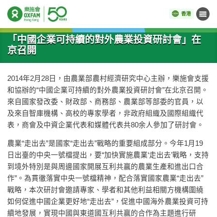
香港
目錄
開始主要內容
「中國企業可持續的對外農業投資研討會」在
京召開
2014年2月28日，由農業部農村經濟研究中心主辦，樂施會支援
和協辦的“中國企業可持續的對外農業投資研討會”在北京召開。
來自國家發改委、財政部、商務部、農業部等部委的官員，以
及來自智庫機構、高校的專家學者，非政府組織及國際組織代
表，商會及中資企業代表和媒體代表共80余人參加了研討會。
農業“走出去”是國家“走出去”戰略的重要組成部分。今年1月19
日出臺的中央一號檔提出，要“加快實施農業‘走出去’戰略，支持
到境外特別是與周邊國家開展互利共贏的農業生產和進出口合
作”。為貫徹落實中央一號檔精神，配合落實國家農業“走出去”
戰略，本次研討會邀請專家、學者和其他利益相關方機構圍繞
如何促進中國企業更好地“走出去”，促進中國海外農業投資可持
續地發展，實現中國與東道國互利共贏的合作為主題進行研