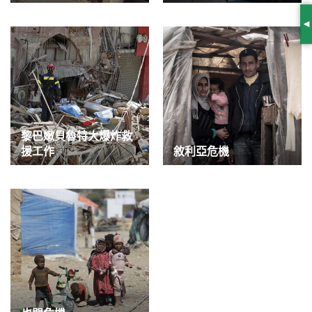
S
黎巴嫩貝魯特大爆炸救
援工作
敘利亞危機