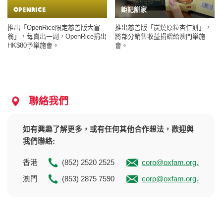
OPENRICE
鉅記餅家
推出「OpenRice限定慈善版大富
推出慈善版「炭燒原粒杏仁餅」，
翁」，每賣出一副，OpenRice捐出
將部分銷售收益捐贈給澳門樂施
HK$80予樂施會。
會。
聯絡我們
如有興趣了解更多，或有任何其他合作想法，歡迎與
我們聯絡:
香港
(852) 2520 2525
corp@oxfam.org.hk
澳門
(853) 2875 7590
corp@oxfam.org.hk