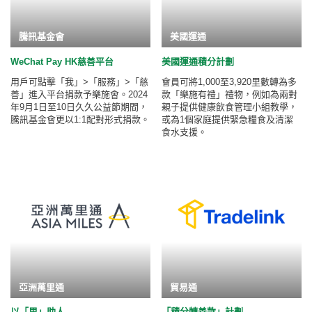
騰訊基金會
美國運通
WeChat Pay HK慈善平台
美國運通積分計劃
用戶可點擊「我」>「服務」>「慈
會員可將1,000至3,920里數轉為多
善」進入平台捐款予樂施會。2024
款「樂施有禮」禮物，例如為兩對
年9月1日至10日久久公益節期間，
親子提供健康飲食管理小組教學，
騰訊基金會更以1:1配對形式捐款。
或為1個家庭提供緊急糧食及清潔
食水支援。
亞洲萬里通
貿易通
以「里」助人
「積分轉善款」計劃