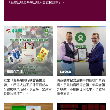
「紙皮回收及基層回收人員支援計劃」。
和興白花油
LUOXO
推出
「與基層同行扶貧義賣套
將
兩週年紀念活動
中的抽獎門票銷
裝」
，所得收益不扣除任何成本，
售、手錶拍賣所得金額、參與者額
全數撥捐樂施會，以支持「樂施會
外捐款，不扣除任何成本，全數撥
香港扶貧項目」。
捐樂施會。