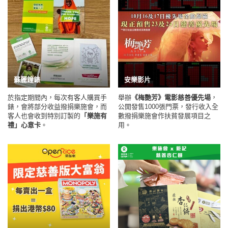
蘇麗鐘錶
安樂影片
於指定期間內，每次有客人購買手
舉辦
《梅艷芳》電影慈善優先場
，
錶，會將部分收益撥捐樂施會，而
公開發售1000張門票，發行收入全
客人也會收到特別訂製的
「樂施有
數撥捐樂施會作扶貧發展項目之
禮」心意卡
。
用。