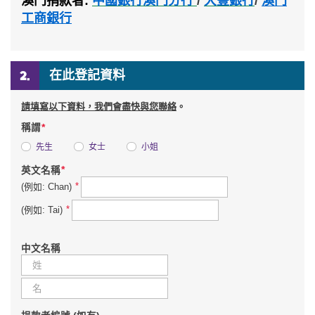
澳門捐款者
:
中國銀行澳門分行
/
大豐銀行
/
澳門
工商銀行
在此登記資料
請填寫以下資料，我們會盡快與您聯絡
。
*
稱謂
先生
女士
小姐
*
英文名稱
*
(例如: Chan)
*
(例如: Tai)
中文名稱