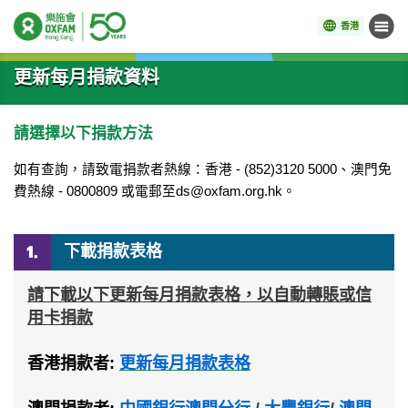
香港
目錄
開始主要內容
更新每月捐款資料
請選擇以下捐款方法
如有查詢，請致電捐款者熱線：香港
- (852)3120 5000
、澳門免
費熱線
- 0800809
或電郵至
ds@oxfam.org.hk
。
下載捐款表格
請下載以下更新每月捐款表格，以自動轉賬或信
用卡捐款
香港捐款者
:
更新每月捐款表格