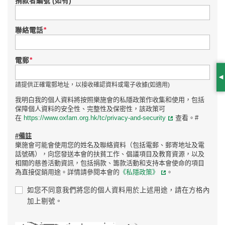
捐款者編號 (如有)
*
聯絡電話
*
電郵
S
請提供正確電郵地址，以接收確認資料或電子收據(如適用)
我明白我的個人資料將按照樂施會的私隱政策作收集和使用，包括
保障個人資料的安全性、完整性及保密性，該政策可
在
https://www.oxfam.org.hk/tc/privacy-and-security
查看。#
#備註
樂施會可能會使用您的姓名及聯絡資料（包括電郵、郵寄地址及電
話號碼），向您發送本會的扶貧工作、倡議項目及教育資源，以及
相關的慈善活動資訊，包括捐款、籌款活動和支持本會使命的項目
為直接促銷用途。詳情請參閱本會的
《私隱政策》
。
如您不同意我們將您的個人資料用於上述用途，請在方格內
加上剔號。