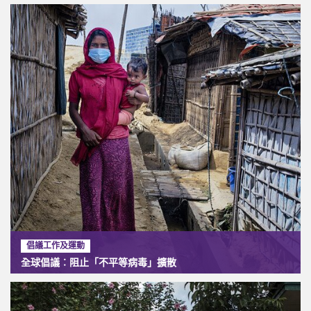
倡議工作及運動
全球倡議︰阻止「不平等病毒」擴散