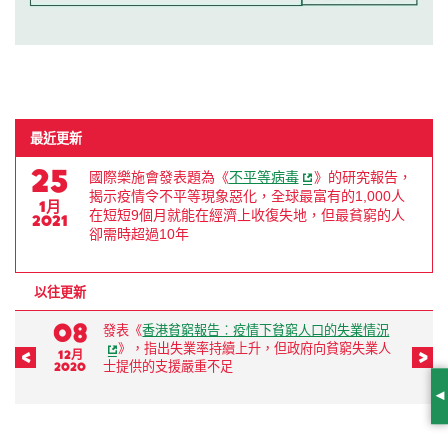
最近更新
25
國際樂施會發表題為《
不平等病毒
》的研究報告，
揭示疫情令不平等現象惡化，全球最富有的1,000人
1月
在短短9個月就能在經濟上收復失地，但最貧窮的人
2021
卻需時超過10年
以往更新
08
發表《
香港貧窮報告︰疫情下貧窮人口的失業情況
》，指出失業率持續上升，但政府向貧窮失業人
12月
前一頁
後
2020
2
士提供的支援嚴重不足
S