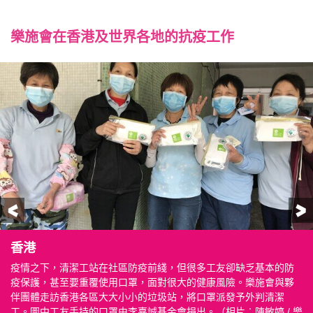
樂施會在香港及世界各地的抗疫工作
前一頁
香港
香港
香港
香港
澳門
澳門
中國內地
中國內地
孟加拉
孟加拉
孟加拉
菲律賓
菲律賓
伊拉克
伊拉克
伊拉克
中非共和國
中非共和國
中非共和國
疫情之下，清潔工站在社區防疫前綫，但很多工友卻缺乏基本的防
當大家以為抗疫資訊無孔不入，卻可能遺忘了一群缺乏資訊的長
大部分少數族裔清潔工的母語並非中文或英文，樂施會及夥伴團體
樂施會訪問全港15區近150名外判清潔工，了解他們在疫情下的需要
在澳門，樂施會向基層家庭送上白米及防疫物資，以減輕他們的經
疫情下食品價格上升，變相增加了經濟壓力。我們因應部分家庭的
疫情之下，各類基層工種的前綫工友受到嚴重的健康安全威脅。在
在貴州，我們發放防疫物資予當地的貧困農民。
在科克斯巴扎爾（Cox’s Bazar），樂施會向難民派發肥皂，協助他
工作人員在營內的公共空間留下標記，提醒並協助難民保持社交距
樂施會職員趕在超強颱風「安攀」登陸前清理排污道上淤塞物，以
樂施會在偏遠地區的社區會堂和雜貨店，向難以接觸外界資訊的村
村民在等候領取防疫單張及防疫用品包時，亦會保持社交距離。
樂施會與加拿大政府全球事務部合作，向伊拉克北部城市摩蘇爾的
圖為樂施會其中一個在摩蘇爾的食物派發點。每個糧食包內有扁
在同樣位於該國北部的另一個省份──薩拉赫丁省，樂施會向弱勢家
樂施會在供水不足的地方設立水站，以協助民眾保持個人衛生。技
圖中的工作人員正將水喉接駁至供水箱，預計能夠為接近5,000人提
在出水的位置，我們放置了水筒和肥皂，以防止水花四濺增加病毒
疫保護，甚至要重覆使用口罩，面對很大的健康風險。樂施會與夥
者，他們未必上網、閱報甚至看電視，難以接收疫情資訊及健康知
以他們的母語製作宣傳單張，協助他們提高公共衛生常識。（相片
和困難，並要求政府及外判清潔公司必須向工友提供足夠的防疫裝
濟負擔。受疫情影響，部分基層僱員被裁或被僱主要求放無薪假，
特別需要，與夥伴團體上門派發樂施米、由街市菜販捐出之蔬菜及
湖南，我們向長沙、岳陽、常德三市逾4,600名清潔工人提供醫用口
們保持雙手清潔。這裡收容了近百萬名來自緬甸的羅興亞難民。
離。（相片︰Fabeha Monir / 樂施會）
防大雨導致水浸，令營內的衛生情況惡化。（相片︰Fabeha Monir /
民派發防疫單張。（相片︰IDEALS）
（相片︰IDEALS）
醫療機構及弱勢家庭分別提供保護衣及食物。（相片︰樂施會）
豆、白米、糖、植物油和麵粉。在疫情期間，全球各地的性別暴力
庭派防疫及衛生用品。（相片︰樂施會）
術員會確保每個出水口至少相隔一米，讓前來取水的村民能夠保持
供清潔食水。（相片︰Aurelie Godet / 樂施會）
傳播風險。（相片︰Aurelie Godet / 樂施會）
伴團體走訪香港各區大大小小的垃圾站，將口罩派發予外判清潔
識。我們在派物資的同時，亦講解正確使用口罩和洗手的方法。
︰陳敏婷 / 樂施會）
備。
生活捉襟見肘。（相片︰Pui Cheng Lei / 樂施會）
其他防疫物資。（相片︰Pui Cheng Lei / 樂施會）
罩和酒精噴霧，並且向他們傳播個人衛生防護知識。（相片︰長沙
（相片︰Fabeha Monir / 樂施會）
樂施會）
個案有上升趨勢，我們於是在每個糧食包內放入有關防治性別暴力
社交距離。
工。圖中工友手持的口罩由李嘉誠基金會捐出。（相片︰陳敏婷 / 樂
（相片︰民社服務中心）
善行社會工作服務中心義工）
的單張，上面印有支援熱線。