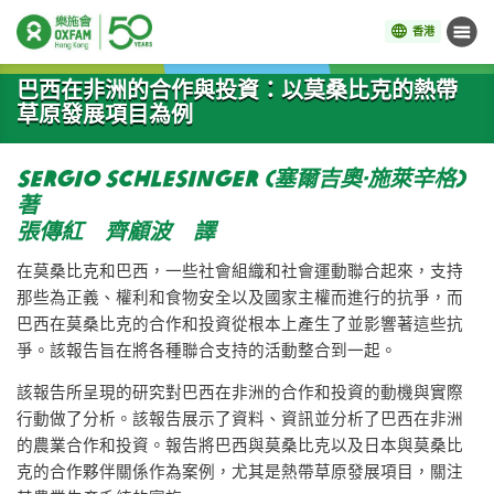
香港
目錄
開始主要內容
巴西在非洲的合作與投資：以莫桑比克的熱帶
草原發展項目為例
Sergio Schlesinger (塞爾吉奧·施萊辛格)
著
張傳紅 齊顧波 譯
在莫桑比克和巴西，一些社會組織和社會運動聯合起來，支持
那些為正義、權利和食物安全以及國家主權而進行的抗爭，而
巴西在莫桑比克的合作和投資從根本上產生了並影響著這些抗
爭。該報告旨在將各種聯合支持的活動整合到一起。
該報告所呈現的研究對巴西在非洲的合作和投資的動機與實際
行動做了分析。該報告展示了資料、資訊並分析了巴西在非洲
的農業合作和投資。報告將巴西與莫桑比克以及日本與莫桑比
克的合作夥伴關係作為案例，尤其是熱帶草原發展項目，關注