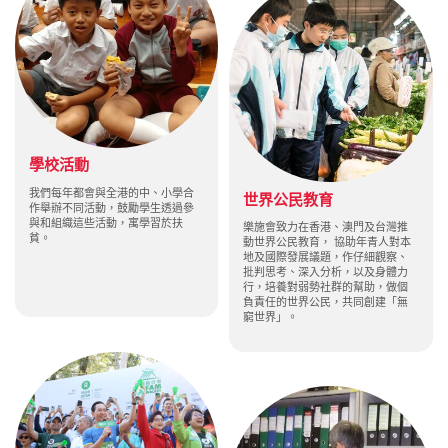
學校活動
我們每年都會與全港的中、小學合
世界公民教育
作舉辦不同活動，鼓勵學生透過參
與和組織這些活動，寓學習於扶
樂施會致力在香港、澳門及台灣推
貧。
動世界公民教育， 協助年青人對本
地及國際發展議題，作仔細觀察、
批判思考、深入分析，以及身體力
行，培養對弱勢社群的幫助，做個
負責任的世界公民，共同創建「無
窮世界」。