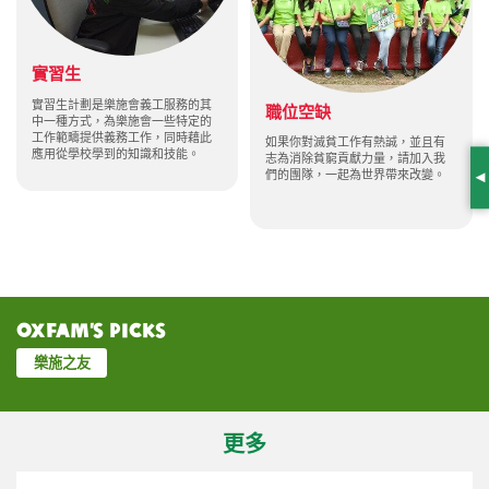
實習生
實習生計劃是樂施會義工服務的其
職位空缺
中一種方式，為樂施會一些特定的
工作範疇提供義務工作，同時藉此
如果你對滅貧工作有熱誠，並且有
應用從學校學到的知識和技能。
志為消除貧窮貢獻力量，請加入我
們的團隊，一起為世界帶來改變。
S
Oxfam’s Picks
樂施之友
更多