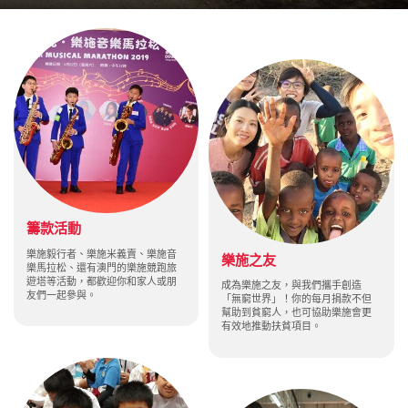
籌款活動
樂施毅行者、樂施米義賣、樂施音
樂施之友
樂馬拉松、還有澳門的樂施競跑旅
遊塔等活動，都歡迎你和家人或朋
成為樂施之友，與我們攜手創造
友們一起參與。
「無窮世界」！你的每月捐款不但
幫助到貧窮人，也可協助樂施會更
有效地推動扶貧項目。