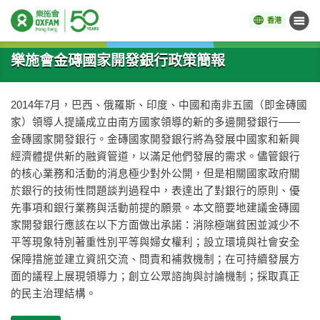
香港
目錄
開始主要內容
樂施會金磚國家開發銀行政策簡報
2014年7月，巴西、俄羅斯、印度、中國和南非五國（即金磚國
家）領導人提議成立由南方國家領導的新的多邊開發銀行——
金磚國家開發銀行。金磚國家開發銀行將為發展中國家和新興
經濟體提供新的融資管道，以滿足他們發展的需求。儘管銀行
的核心業務和活動的消息極少對外公開，但是相關國家政府關
於銀行的技術性問題談判過程中，表達出了對銀行的原則、優
先事項和銀行業務與活動前提的願景。本文簡要地建議金磚國
家開發銀行應該在以下方面做出承諾：消除極端貧困並減少不
平等現象特別著重性別平等與婦女權利；設立環境與社會安全
保障措施並建立資訊交流、問責和補救機制；在可持續發展方
面的議程上展現領導力；創立公眾諮詢與討論機制；採取真正
的民主治理結構。