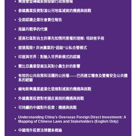
樂施會金磚國家開發銀行政策簡報
泰國農業投資對湄公河地區減貧的機遇與挑戰
全面認識企業社會責任報告
南蘇丹戰爭的代價
提高社區對自主的事先知情同意權的理解: 培訓者手冊
道德風險? 非洲農業的“超級”公私合營模式
印度與世界：對融入世界新模式的認識
贊比亞農業發展及其對小農生計的影響
有效的公共政策和活躍的公民權——巴西建立糧食及營養安全公共體
系的經驗
緬甸新興農業產業化發展對減貧的機遇與挑戰
外國農業投資對老撾反貧困的機遇與挑戰
可持續的中國對外投資：機遇與挑戰
Understanding China’s Overseas Foreign Direct Investment: A
Mapping of Chinese Laws and Stakeholders (English Only)
中國境外投資法律體系概論