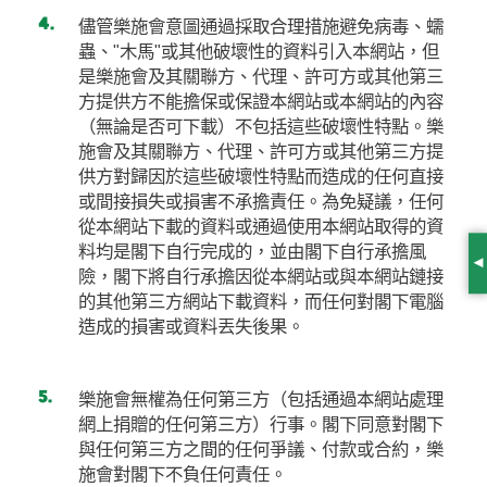
儘管樂施會意圖通過採取合理措施避免病毒、蠕
蟲、"木馬"或其他破壞性的資料引入本網站，但
是樂施會及其關聯方、代理、許可方或其他第三
方提供方不能擔保或保證本網站或本網站的內容
（無論是否可下載）不包括這些破壞性特點。樂
施會及其關聯方、代理、許可方或其他第三方提
供方對歸因於這些破壞性特點而造成的任何直接
或間接損失或損害不承擔責任。為免疑議，任何
從本網站下載的資料或通過使用本網站取得的資
料均是閣下自行完成的，並由閣下自行承擔風
S
險，閣下將自行承擔因從本網站或與本網站鏈接
的其他第三方網站下載資料，而任何對閣下電腦
造成的損害或資料丟失後果。
樂施會無權為任何第三方（包括通過本網站處理
網上捐贈的任何第三方）行事。閣下同意對閣下
與任何第三方之間的任何爭議、付款或合約，樂
施會對閣下不負任何責任。