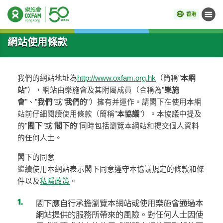
香港
目錄
開始主要內容
網站使用條款
我們的網站地址為
http://www.oxfam.org.hk
（簡稱"
本網
站
"），網站由樂施會及其附屬成員（合稱為"
樂施
會
"、"
我們
"或"
我們的
"）擁有并運作。請閣下在使用本網
站前仔細閱讀使用條款（簡稱"
本協議
"）。本協議中提及
的"
閣下
"或"
閣下的
"同時包括瀏覽本網站和提交個人資料
的任何人士。
閣下的同意
繼續使用本網站表示閣下同意遵守本協議規定的條款和條
件以及
私隱政策
。
閣下應自行承擔瀏覽本網站或使用樂施會通過本
網站提供的服務所帶來的風險。對任何人士因使