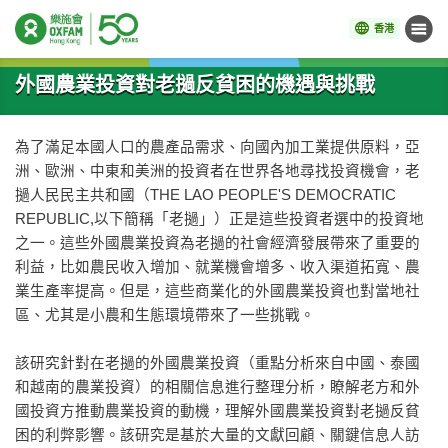
香港
目錄
開始主要內容
外國農業投資對老撾反貧困的機遇與挑戰
為了滿足本國人口的農產品需求、向國內加工業提供原料，亞
洲、歐洲、中東和美洲的投資者在世界各地尋找投資機會，老
撾人民民主共和國（THE LAO PEOPLE'S DEMOCRATIC
REPUBLIC,以下簡稱「老撾」）正是這些投資者選中的投資地
之一。這些外國農業投資為老撾的社會經濟發展帶來了重要的
利益，比如農民收入增加、就業機會增多、收入渠道拓寬、農
業生產率提高。但是，這些商業化的外國農業投資也對當地社
區、尤其是小農和生態環境帶來了一些挑戰。
該研究針對在老撾的外國農業投資（重點分析來自中國、泰國
和越南的農業投資）的相關信息進行整理分析，瞭解老方和外
國投資方推動農業投資的動機，理解外國農業投資對老撾反貧
困的利弊影響。該研究是基於大量的文獻回顧、關鍵信息人訪