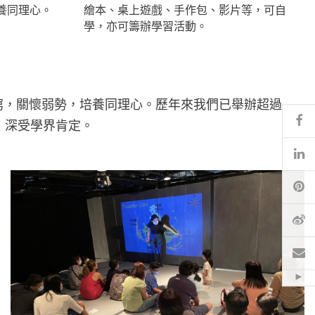
養同理心。
繪本、桌上遊戲、手作包、影片等，可自
學，亦可籌辦學習活動。
窮，關懷弱勢，培養同理心。歷年來我們已舉辦超過
Fa
奬，深受學界肯定。
Li
Pi
微
電
Hid