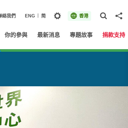
主題
聯絡我們
ENG
简
香港
打開網
分
你的參與
最新消息
專題故事
捐款支持