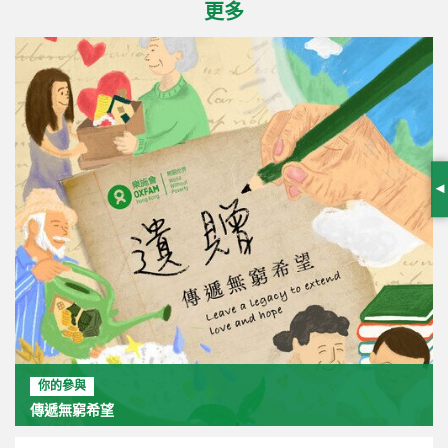
更多
S
你的參與
傳遞無窮希望