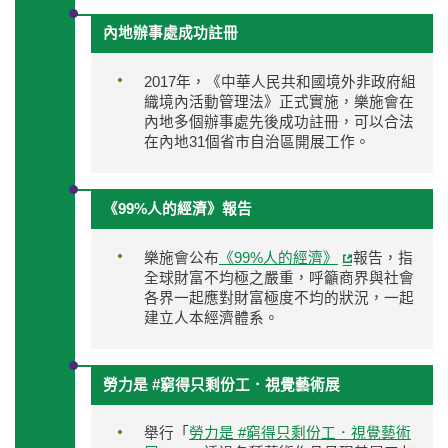
內地辦事處成功註冊
2017年，《中華人民共和國境外非政府組
織境內活動管理法》正式實施，樂施會在
內地多個辦事處先後成功註冊，可以合法
在內地31個省市自治區開展工作。
《99%人的經濟》報告
樂施會公布
《99%人的經濟》
報告，指
全球財富不均極之嚴重，呼籲商界與社會
各界一起應對財富極度不均的狀況，一起
建立人本經濟體系。
勞力是 #窮得只剩份工．視覺藝術展
舉行「
勞力是 #窮得只剩份工．視覺藝術