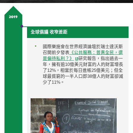
2019
全球倡議 收窄差距
國際樂施會在世界經濟論壇於瑞士達沃斯
召開前夕發表
《公共服務：普惠全民，還
是偏待私利？》
研究報告，指出過去一
年，擁有逾10億美元財富的人的財富增長
了12%，相當於每日進帳25億美元；但全
球最貧窮的一半人口即38億人的財富卻減
少了11%。