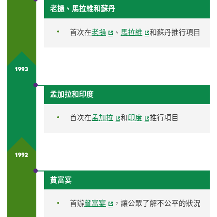
老撾、馬拉維和蘇丹
首次在
老撾
、
馬拉維
和蘇丹推行項目
1993
孟加拉和印度
首次在
孟加拉
和
印度
推行項目
1992
貧富宴
首辦
貧富宴
，讓公眾了解不公平的狀況