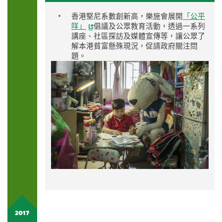
香港堅尼系數創新高，樂施會展開
「公平
咩」
倡議及公眾教育活動，透過一系列
講座、社區探訪及媒體宣傳等，讓公眾了
解本港貧富懸殊現況，促請政府關注問
題。
2017