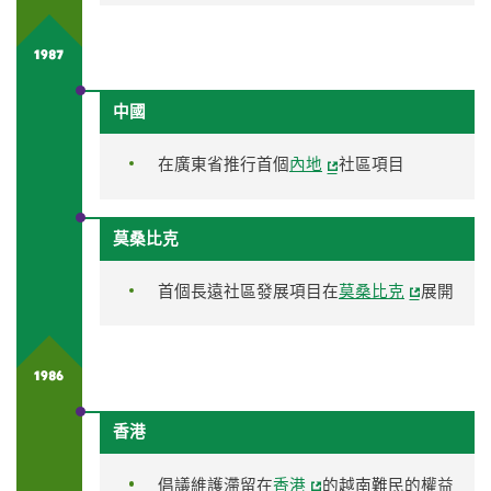
1987
中國
在廣東省推行首個
內地
社區項目
莫桑比克
首個長遠社區發展項目在
莫桑比克
展開
1986
香港
倡議維護滯留在
香港
的越南難民的權益