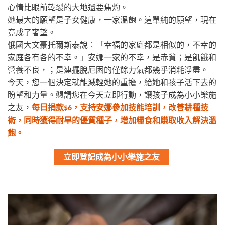
心情比眼前乾裂的大地還要焦灼。
她最大的願望是子女健康，一家溫飽。這單純的願望，現在
竟成了奢望。
俄國大文豪托爾斯泰說︰「幸福的家庭都是相似的，不幸的
家庭各有各的不幸。」安娜一家的不幸，是赤貧；是飢餓和
營養不良，；是連擺脫厄困的僅餘力氣都幾乎消耗淨盡。
今天，您一個決定就能減輕她的重擔，給她和孩子活下去的
盼望和力量。懇請您在今天立即行動，讓孩子成為小小樂施
之友，
每日捐款
，支持安娜參加技能培訓，改善耕種技
$6
術，同時獲得耐旱的優質種子，增加糧食和賺取收入解決溫
飽。
立即登記成為小小樂施之友