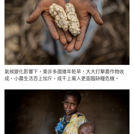
氣候變化影響下，東非多國連年乾旱，大大打擊農作物收
成，小農生活百上加斤，成千上萬人更面臨缺糧危機。