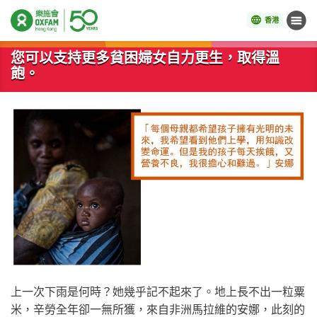
香港
目錄
開始主要內容
您可以支持更多貧困婦女自力更生，取得溫
飽。
上一次下雨是何時？她幾乎記不起來了。地上長不出一粒粟
米，辛勞全年卻一無所獲，來自非洲馬拉維的安娜，此刻的