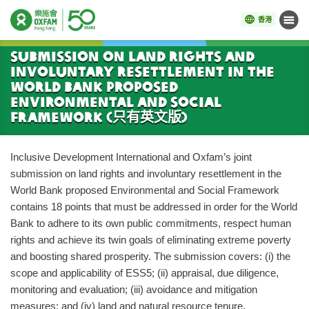
香港
目錄
開始主要內容
Submission on Land Rights and
Involuntary Resettlement in the
World Bank Proposed
Environmental and Social
Framework (只有英文版)
Inclusive Development International and Oxfam’s joint
submission on land rights and involuntary resettlement in the
World Bank proposed Environmental and Social Framework
contains 18 points that must be addressed in order for the World
Bank to adhere to its own public commitments, respect human
rights and achieve its twin goals of eliminating extreme poverty
and boosting shared prosperity. The submission covers: (i) the
scope and applicability of ESS5; (ii) appraisal, due diligence,
monitoring and evaluation; (iii) avoidance and mitigation
measures; and (iv) land and natural resource tenure.