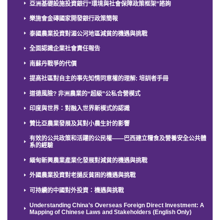
亞洲基礎設施投資銀行“環境與社會保障政策框架”諮詢
樂施會金磚國家開發銀行政策簡報
泰國農業投資對湄公河地區減貧的機遇與挑戰
全面認識企業社會責任報告
南蘇丹戰爭的代價
提高社區對自主的事先知情同意權的理解: 培訓者手冊
道德風險? 非洲農業的“超級”公私合營模式
印度與世界：對融入世界新模式的認識
贊比亞農業發展及其對小農生計的影響
有效的公共政策和活躍的公民權——巴西建立糧食及營養安全公共體
系的經驗
緬甸新興農業產業化發展對減貧的機遇與挑戰
外國農業投資對老撾反貧困的機遇與挑戰
可持續的中國對外投資：機遇與挑戰
Understanding China’s Overseas Foreign Direct Investment: A
Mapping of Chinese Laws and Stakeholders (English Only)