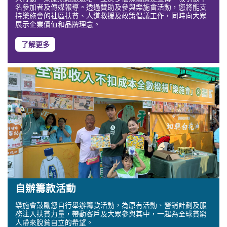
名參加者及傳媒報導。透過贊助及參與樂施會活動，您將能支
持樂施會的社區扶貧、人道救援及政策倡議工作，同時向大眾
展示企業價值和品牌理念。
了解更多
自辦籌款活動
樂施會鼓勵您自行舉辦籌款活動，為原有活動、營銷計劃及服
務注入扶貧力量，帶動客戶及大眾參與其中，一起為全球貧窮
人帶來脫貧自立的希望。