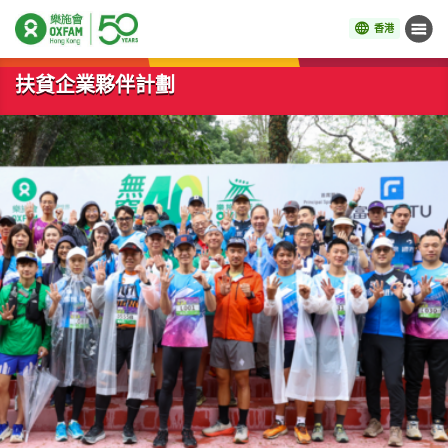
香港
目錄
開始主要內容
扶貧企業夥伴計劃