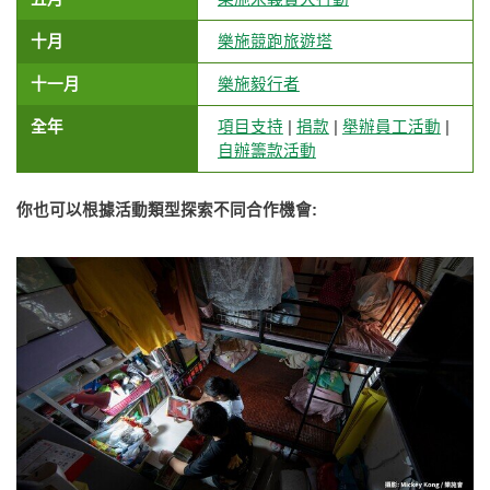
十月
樂施競跑旅遊塔
十一月
樂施毅行者
全年
項目支持
|
捐款
|
舉辦員工活動
|
自辦籌款活動
你也可以根據活動類型探索不同合作機會: