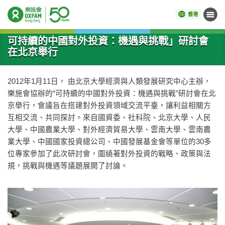
香港
目錄
開始主要內容
可持續的中國對外投資：機遇與挑戰」研討會
在北京舉行
2012年1月11日， 由北京大學經濟與人類發展研究中心主辦，
樂施會協辦的“可持續的中國對外投資：機遇與挑戰”研討會在北
京舉行，會議旨在搭建對外投資領域交流平臺，讓利益相關方
互相交流、共同探討。來自國資委、社科院、北京大學、人民
大學、中國農業大學、對外經濟貿易大學、雲南大學、雲南農
業大學、中國國家投資總公司、中國發展基金會等單位的30多
位專家參加了此次研討會，圍繞著對外投資的戰略、政策與法
規，挑戰與機遇等議題展開了討論。