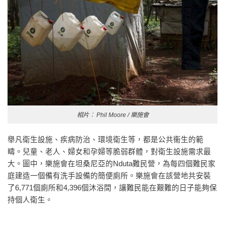
相片︰ Phil Moore / 樂施會
舉凡衛生設施、疾病防治、環境衛生等，都是公共衞生的範
疇。兒童、老人、婦女和孕婦等脆弱群體，對衛生設施需求最
大。圖中，樂施會在坦桑尼亞的Nduta難民營，為每四個難民家
庭建造一個備有洗手設備的簡便廁所。樂施會在該營地共安裝
了6,771個廁所和4,396個沐浴間，讓難民能在艱難的日子能夠保
持個人衛生。