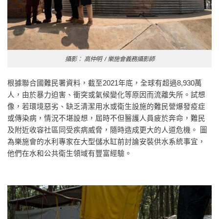
攝影︰ 高仲明 / 樂施會義務攝影師
根據聯合國難民署資料，截至2021年底，全球有超過8,930萬
人，由於暴力迫害、衝突或氣候變化等原因而流離失所。試想
像，若環境惡劣、缺乏清潔用水或衛生設施的難民營爆發疫症
或傳染病，情況不堪設想，屆時不但醫護人員疲於奔命，難民
及附近收容社區同受疾病威脅，隨時造成更大的人道危機。 圖
為樂施會的水利專家在大型儲水缸前討論安裝供水系統事宜，
他們在水和公共衛生領域有豐富經驗。