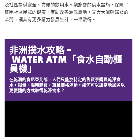
及社區提供安全、方便的飲用水。樂施會的供水設施，保障了
貧困社區民眾的健康，有助改善灌溉農地，又大大減輕婦女的
辛勞，讓其有更多精力發展生計，一舉數得。
非洲撲水攻略 -
Water ATM「食水自動櫃
員機」
在乾涸的肯尼亞北部，人們只能於特定的售貨亭購買乾淨食
水，限量、限時購買，兼且價格浮動。如何可以讓當地居民以
更便捷的方式取得乾淨食水？