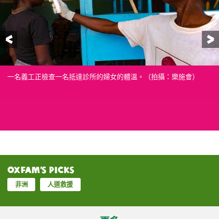
前一頁
一名義工正檢查一名抵達診所的婦女的體溫。（拍攝：樂施會）
兩位婦女從樂施會的公共衞生教育中學習如何預防伊波拉病毒後，
負責分配氯化食水的義工手持一個儲水桶，這儲水桶將向社區大眾
Espoir Mahamba（右）負責公共衛生及健康推廣工作。她趁著當地
數名婦女義工正在剛果民主共和國的教堂內，以戲劇形式提升公眾
再教導他們的孩子洗手。（拍攝：樂施會）
提供氯化了的食水。（拍攝：樂施會）
人到教會聚會的時機，向會眾講解伊波拉病毒的病徵和預防方法。
對伊波拉病毒的認知，加強預防。（拍攝：樂施會）
樂施會一直與當地的社區領袖和團體緊密合作，透過各種衛生及健
康推廣活動，阻止病毒擴散。（攝影︰John Wessels / 樂施會）
Oxfam’s Picks
非洲
人道救援