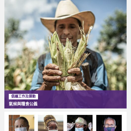
倡議工作及運動
氣候與糧食公義