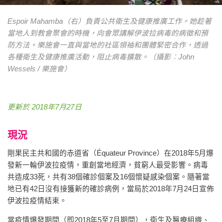
Espoir Mahamba（右）負責公共衛生及健康推廣工作。她趁著
當地人到教會聚會的時機，向會眾講解伊波拉病毒的病徵和預
防方法。樂施會一直與當地的社區領袖和團體緊密合作，透過
各種衛生及健康推廣活動，阻止病毒擴散。（攝影︰John
Wessels / 樂施會）
更新於 2018年7月27日
現況
剛果民主共和國的赤道省（Équateur Province）在2018年5月爆
發新一輪伊波拉疫情，重創當地經濟，貧窮人最受影響。病毒
共造成33死，共有38個確診個案及16個懷疑感染個案。隨著當
地已有42日沒有接獲新的確診病例，當局於2018年7月24日宣佈
伊波拉疫情結束。
當疫情爆發期間（即2018年5至7月期間），衛生及醫療組織、