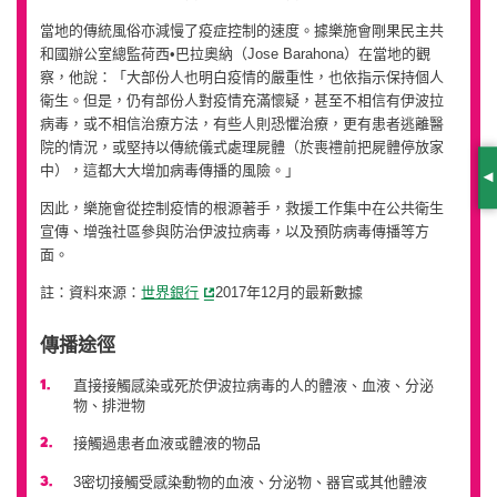
當地的傳統風俗亦減慢了疫症控制的速度。據樂施會剛果民主共
和國辦公室總監荷西•巴拉奧納（Jose Barahona）在當地的觀
察，他說：「大部份人也明白疫情的嚴重性，也依指示保持個人
衛生。但是，仍有部份人對疫情充滿懷疑，甚至不相信有伊波拉
病毒，或不相信治療方法，有些人則恐懼治療，更有患者逃離醫
院的情況，或堅持以傳統儀式處理屍體（於喪禮前把屍體停放家
中），這都大大增加病毒傳播的風險。」
S
因此，樂施會從控制疫情的根源著手，救援工作集中在公共衛生
宣傳、增強社區參與防治伊波拉病毒，以及預防病毒傳播等方
面。
註：資料來源：
世界銀行
2017年12月的最新數據
傳播途徑
直接接觸感染或死於伊波拉病毒的人的體液、血液、分泌
物、排泄物
接觸過患者血液或體液的物品
3密切接觸受感染動物的血液、分泌物、器官或其他體液