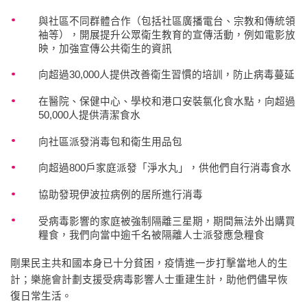
與社區不同群體合作（包括社區廣播電台、宗教和傳統領
袖等），開展提升公眾衛生教育的宣傳活動，例如電影放
映，加強宣傳公共衛生的資訊
向超過30,000人提供改善衛生習慣的培訓，防止病毒蔓延
在醫院、保健中心、學校和港口安裝氯化食水點，向超過
50,000人提供清潔食水
向社區派發消毒包和衛生用品包
向超過800戶家庭派發「淨水丸」，供他們自行消毒食水
協助發現伊波拉病例的居所進行消毒
受病毒影響的家庭被強制隔離三星期，期間無法外出購買
糧食，我們向當中逾千名被隔離人士派發應急糧食
剛果民主共和國本身已十分貧困，疫情進一步打擊當地人的生
計；樂施會計劃支援受病毒影響人士重建生計，助他們儘早恢
復日常生活。