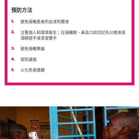
預防方法
避免接觸患者的血液和體液
注重個人和環境衛生；在接觸眼、鼻及口前切記先以梘液或
酒精搓手液清潔雙手
避免接觸果蝠
穿防護服
火化死者遺體