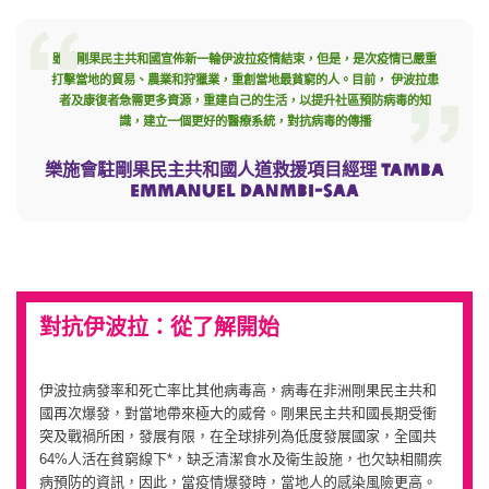
雖然剛果民主共和國宣佈新一輪伊波拉疫情結束，但是，是次疫情已嚴重
打擊當地的貿易、農業和狩獵業，重創當地最貧窮的人。目前， 伊波拉患
者及康復者急需更多資源，重建自己的生活，以提升社區預防病毒的知
識，建立一個更好的醫療系統，對抗病毒的傳播
樂施會駐剛果民主共和國人道救援項目經理 Tamba
Emmanuel Danmbi-saa
對抗伊波拉：從了解開始
伊波拉病發率和死亡率比其他病毒高，病毒在非洲剛果民主共和
國再次爆發，對當地帶來極大的威脅。剛果民主共和國長期受衝
突及戰禍所困，發展有限，在全球排列為低度發展國家，全國共
64%人活在貧窮線下*，缺乏清潔食水及衛生設施，也欠缺相關疾
病預防的資訊，因此，當疫情爆發時，當地人的感染風險更高。