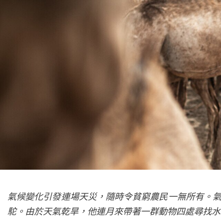
氣候變化引發連場天災，隨時令貧窮農民一無所有。氣候
駝。由於天氣乾旱，他連月來帶著一群動物四處尋找水源。如