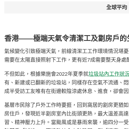
全球平均
香港——極端天氣令清潔工及劏房戶的
氣候變化引致極端天氣，前線清潔工工作環境情況堪憂。
需要在太陽直接照射下工作，更有近7成需要整天身處
不但如此，根據樂施會2022年夏季就
垃圾站內工作狀
有、新建或已翻新的垃圾站，同樣存在空氣不流通、悶
成半受訪工友唯有在街邊較陰涼處休息、進食，卻會因
基層市民除了戶外工作時要捱，回到窩居的劏房更猶如
房住戶，發現近半劏房室內比街頭更熱，最大溫差高達5
習、精神壓力上升。當颱風或是暴雨來襲，逾四分一受