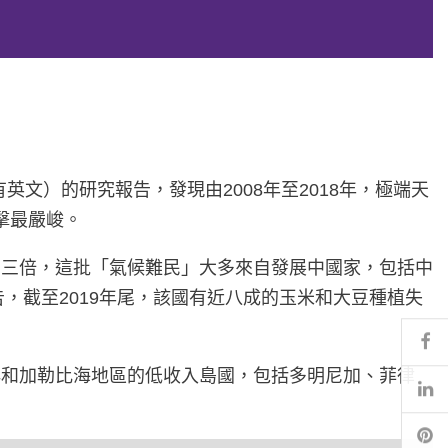
英文）的研究報告，發現由2008年至2018年，極端天
擊最嚴峻。
的三倍，這批「氣候難民」大多來自發展中國家，包括中
，截至2019年尾，該國有近八成的玉米和大豆種植失
Fa
洋和加勒比海地區的低收入島國，包括多明尼加、菲律
Li
Pi