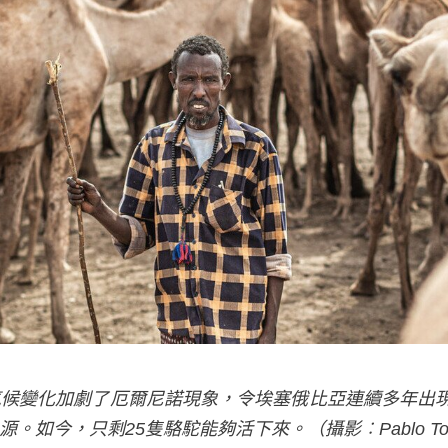
變化加劇了厄爾尼諾現象，令埃塞俄比亞連續多年出現嚴
今，只剩25隻駱駝能夠活下來。（攝影︰Pablo Tosc