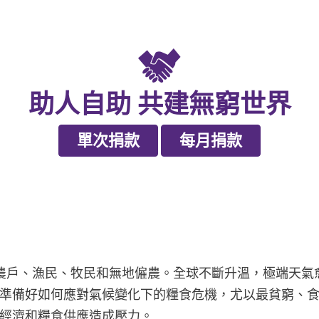
助人自助 共建無窮世界
單次捐款
每月捐款
農戶、漁民、牧民和無地僱農。全球不斷升溫，極端天氣
準備好如何應對氣候變化下的糧食危機，尤以最貧窮、
經濟和糧食供應造成壓力。