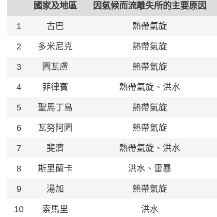
國家及地區
因氣候而流離失所的主要原因
1
古巴
熱帶氣旋
2
多米尼克
熱帶氣旋
3
圖瓦盧
熱帶氣旋
4
菲律賓
熱帶氣旋、洪水
5
聖馬丁島
熱帶氣旋
6
瓦努阿圖
熱帶氣旋
7
斐濟
熱帶氣旋、洪水
8
斯里蘭卡
洪水、雷暴
9
湯加
熱帶氣旋
10
索馬里
洪水