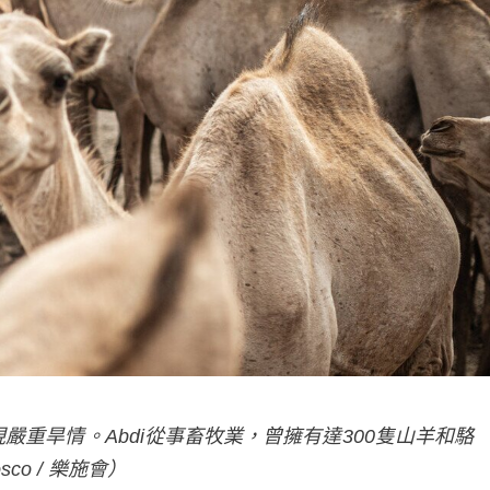
重旱情。Abdi從事畜牧業，曾擁有達300隻山羊和駱
o / 樂施會）