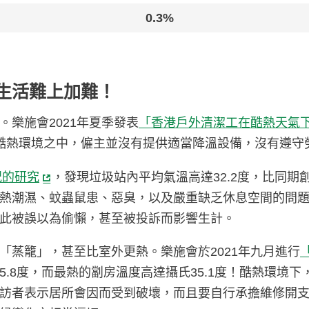
0.3%
生活難上加難！
樂施會2021年夏季發表
「香港戶外清潔工在酷熱天氣
酷熱環境之中，僱主並沒有提供適當降溫設備，沒有遵守
況的研究
，發現垃圾站內平均氣溫高達32.2度，比同
熱潮濕、蚊蟲鼠患、惡臭，以及嚴重缺乏休息空間的問題
此被誤以為偷懶，甚至被投訴而影響生計。
「蒸籠」，甚至比室外更熱。樂施會於2021年九月進行
.8度，而最熱的劏房溫度高達攝氏35.1度！酷熱環境
訪者表示居所會因而受到破壞，而且要自行承擔維修開