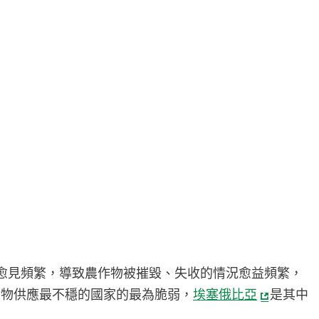
愈見頻繁，導致農作物被摧毀、失收的情況愈益頻繁，
食物供應最不穩的國家的最為脆弱，
埃塞俄比亞
是其中