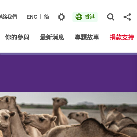
主題
聯絡我們
ENG
简
香港
打開網
分
你的參與
最新消息
專題故事
捐款支持