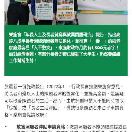
樂施會「年長人士及長者貧窮與就業問題研究」報告，指出高
達八成半長者因經濟困難無法退休，並推算「一養一」的兩老
家庭最容易「入不敷支」，家庭財政每月約有1,500元赤字！
面對經濟困難，有部分長者即使已經捱了大半生，仍然要繼續
工作幫補生計！
於最新一份施政報告（2022年），行政長官接納樂施會意見，
將長者和殘疾人士的照顧者津貼恆常化，並提高金額，這無疑
可以改善照顧者的生活。然而，由於計劃申請人不能同時領取
「綜援」或「長者生活津貼」，導致很多照顧者未合乎申請資
格。樂施會促請政府：
放寬照顧者津貼申請資格：
撤銷照顧者不能領取綜援或長