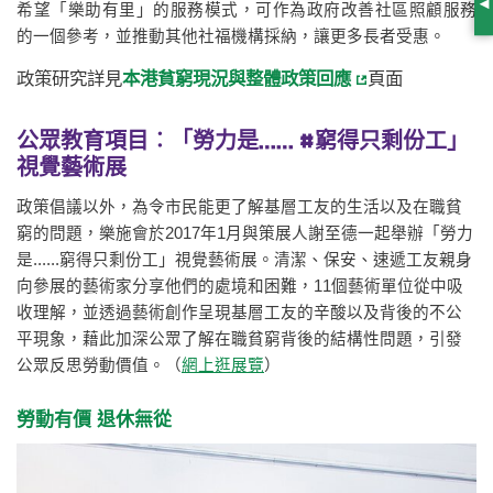
希望「樂助有里」的服務模式，可作為政府改善社區照顧服務
S
的一個參考，並推動其他社福機構採納，讓更多長者受惠。
政策研究詳見
本港貧窮現況與整體政策回應
頁面
公眾教育項目︰「勞力是…… #窮得只剩份工」
視覺藝術展
政策倡議以外，為令市民能更了解基層工友的生活以及在職貧
窮的問題，樂施會於2017年1月與策展人謝至德一起舉辦「勞力
是......窮得只剩份工」視覺藝術展。清潔、保安、速遞工友親身
向參展的藝術家分享他們的處境和困難，11個藝術單位從中吸
收理解，並透過藝術創作呈現基層工友的辛酸以及背後的不公
平現象，藉此加深公眾了解在職貧窮背後的結構性問題，引發
公眾反思勞動價值。（
網上逛展覽
）
勞動有價 退休無從