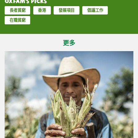
Oxfam’s Picks
長者貧窮
香港
發展項目
倡議工作
在職貧窮
更多