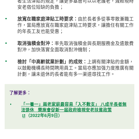
者生活津貼的規定，讓更多基層可以以老護老，減輕現時
安老宿位短缺的負擔；
放寬在職家庭津貼工時要求：
由於長者多從事零散兼職工
作，當局應放寬在職家庭津貼工時要求，讓擔任有關工作
的年長工友也能受惠；
取消強積金對沖：
率先取消強積金與長期服務金及遣散費
對沖，加快落實全面取消對沖機制；
檢討「中高齡就業計劃」的成效：
上調有關津貼的金額，
以鼓勵機構長時間聘用員工。當局亦應加强力度推廣有關
計劃，讓未退休的長者能有多一渠道尋找工作。
了解更多：
「一養一」兩老家庭最容易「入不敷支」 八成半長者無
法退休 樂施會促新一屆政府檢視安老扶貧政策
（2022年6月9日）