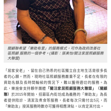
關顧聯希望「樂助有里」的服務模式，可作為政府改善社
區照顧
服務的一個參考。(攝影：張美怡/關注家居照顧服務
大聯盟)
「居家安老」、留在自己熟悉的社區獨立自主地生活是很多長
者的心願。然而，現時社區照顧服務嚴重不足，長者在有限的
資助名額及長時間輪候的情況下，難以獲得適切的服務。為
此，樂施會支持夥伴團體
「關注家居照顧服務大聯盟」（關顧
聯）
於2015年開始，招募區內街坊成為義務的「樂助友」為長
者提供陪診、清潔及煮食等服務，長者每次只需付出5元，而
「樂助友」按其服務時數亦可獲得相應津貼，以肯定其付出。