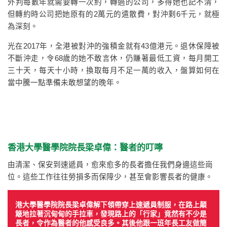
外判每數年就需要轉一次約，轉過的公司，多得她也記不清，
但轉約時公司把她原有的2萬元的遣散費，對沖剩6千元，就極
為深刻。
光在2017年，全港被對沖的強積金就有43億港元。退休保障被
不斷沖走，令68歲的她不敢言休，仍賺著最低工資，每月開工
三十天，每天十小時，換取每月不足一萬的收入，盤算如何在
當中騰一點準備未敢想望的晚年。
香港大學醫學院院長梁卓偉：醫者的叮嚀
由清潔、保安到速遞員，愈來愈多的長者擔任我們身邊這些崗
位。這些工作往往勞損多而保障少，甚至會影響長者的健康。
港大學醫學院院長梁卓偉解下領帶穿上速遞員制服，在路上顛
簸地拉著沉甸甸的手拉車，發現路上的「行家」竟然有不少是
長者，令作為醫者的他感受良多。其後他跟一班年長工友做簡