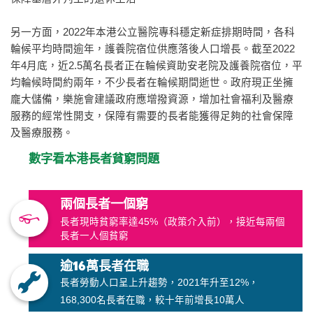
另一方面，2022年本港公立醫院專科穩定新症排期時間，各科
輪候平均時間逾年，護養院宿位供應落後人口增長。截至2022
年4月底，近2.5萬名長者正在輪候資助安老院及護養院宿位，平
均輪候時間約兩年，不少長者在輪候期間逝世。政府現正坐擁
龐大儲備，樂施會建議政府應增撥資源，增加社會福利及醫療
服務的經常性開支，保障有需要的長者能獲得足夠的社會保障
及醫療服務。
數字看本港長者貧窮問題
兩個長者一個窮
長者現時貧窮率達45%（政策介入前），接近每兩個
長者一人個貧窮
逾16萬長者在職
長者勞動人口呈上升趨勢，2021年升至12%，
168,300
名長者在職，較十年前增長10萬人