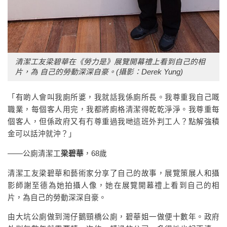
清潔工友梁碧華在《勞力是》展覽開幕禮上看到自己的相
片，為
自己的勞動深深自豪。(攝影：Derek Yung)
「有啲人會叫我廁所婆，我就話我係廁所長。我尊重我自己嘅
職業，每個客人用完，我都將廁格清潔得乾乾淨淨。我尊重每
個客人，但係政府又有冇尊重過我哋這班外判工人？點解強積
金可以話沖就沖？」
——公廁清潔工
梁碧華
，68歲
清潔工友梁碧華和藝術家分享了自己的故事，展覽策展人和攝
影師謝至德為她拍攝人像，她在展覽開幕禮上看到自己的相
片，為自己的勞動深深自豪。
由大坑公廁做到灣仔鵝頸橋公廁，碧華姐一做便十數年。政府