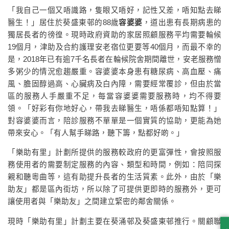
「我自己一個又唔識路，隻眼又唔好，記性又差，唔知點去睇
醫生！」居住於葵盛東邨的88歲
容婆婆
，道出患有長期病患的
獨居長者的徬徨。現時政府資助的家居照顧服務平均需要輪候
19個月，津助及合約護理安老宿位更要等40個月，而最不幸的
是，2018年已有逾7千名長者在輪候院舍期間離世，安老服務憎
多粥少的情況愈趨嚴重。容婆婆本身患有糖尿病、高血壓、痛
風、膽固醇過高、心臟病及白內障，需要經常覆診，但由於當
區的服務人手嚴重不足，每當容婆婆需要服務時，均不得要
領。「好彩有你地好心，帶我去睇醫生，唔係都唔知點算！」
對容婆婆而言，陪診服務不單單是一個實質的協助，更能為她
帶來安心。「有人幫手睇路，聽下籌，點都好啲。」
「樂助有里」計劃所提供的服務較政府的更富彈性，會按照服
務使用者的需要制定服務的內容、類型和時間，例如：陪同探
親和聽粵曲等，這有助提升長者的生活質素。此外，由於「樂
助友」都是區內街坊，所以除了可提供更即時的服務外，更可
讓使用者與「樂助友」之間建立緊密的鄰舍關係。
現時「樂助有里」計劃主要在葵涌邨及葵盛東邨推行。關顧聯