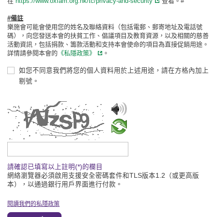
在
https://www.oxfam.org.hk/tc/privacy-and-security
查看。#
#備註
樂施會可能會使用您的姓名及聯絡資料（包括電郵、郵寄地址及電話號
碼），向您發送本會的扶貧工作、倡議項目及教育資源，以及相關的慈善
活動資訊，包括捐款、籌款活動和支持本會使命的項目為直接促銷用途。
詳情請參閱本會的
《私隱政策》
。
如您不同意我們將您的個人資料用於上述用途，請在方格內加上
剔號。
請輸入驗證碼
請確認已填寫以上註明(*)的欄目
網絡瀏覽器必須啟用支援安全密碼套件和TLS版本1.2（或更高版
本），以通過銀行用戶界面進行付款。
閱讀我們的私隱政策