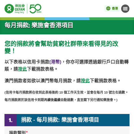
香港
目錄
開始主要內容
每月捐款: 樂施會香港項目
您的捐款將會幫助貧窮社群帶來看得見的改
變！
以下表格以信用卡捐款
(港幣)
，你亦可選擇透過銀行戶口自動轉
賬，請
按此
下載捐款表格。
澳門捐款者如欲以澳門幣每月捐款，請
按此
下載捐款表格。
(信用卡每月捐款將在收到此表格後約 10 個工作天生效，並會在每月 10 號左右過數。
每月捐款將於該信用卡到期再續後繼續自動過數，直至閣下另行通知樂施會。)
捐款 - 每月捐款: 樂施會香港項目
*
捐款類別