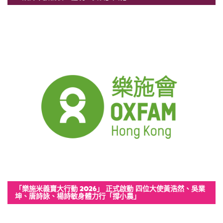
「樂施米義賣大行動 2026」 正式啟動 四位大使黃浩然、吳業
坤、唐詩詠、楊詩敏身體力行「撐小農」