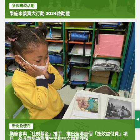
參與籌款活動
樂施米義賣大行動 2024啟動禮
S
新聞及發布
樂施會與「社創基金」攜手 推出全港首個「按效益付費」項
目 為非華語幼稚園生提供中文增潤課程