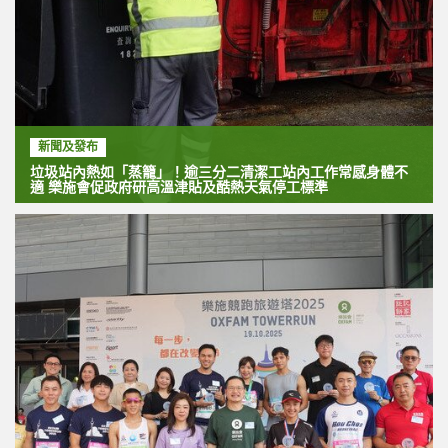
新聞及發布
垃圾站內熱如「蒸籠」！逾三分二清潔工站內工作常感身體不
適 樂施會促政府研高溫津貼及酷熱天氣停工標準