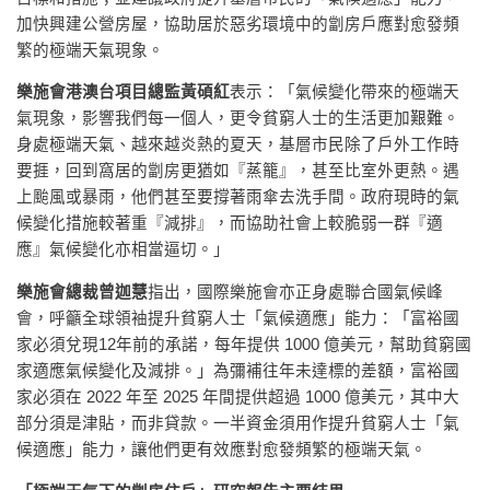
加快興建公營房屋，協助居於惡劣環境中的劏房戶應對愈發頻
繁的極端天氣現象。
樂施會港澳台項目總監黃碩紅
表示：「氣候變化帶來的極端天
氣現象，影響我們每一個人，更令貧窮人士的生活更加艱難。
身處極端天氣、越來越炎熱的夏天，基層市民除了戶外工作時
要捱，回到窩居的劏房更猶如『蒸籠』，甚至比室外更熱。遇
上颱風或暴雨，他們甚至要撐著雨傘去洗手間。政府現時的氣
候變化措施較著重『減排』，而協助社會上較脆弱一群『適
應』氣候變化亦相當逼切。」
樂施會總裁曾迦慧
指出，國際樂施會亦正身處聯合國氣候峰
會，呼籲全球領袖提升貧窮人士「氣候適應」能力：「富裕國
家必須兌現12年前的承諾，每年提供 1000 億美元，幫助貧窮國
家適應氣候變化及減排。」為彌補往年未達標的差額，富裕國
家必須在 2022 年至 2025 年間提供超過 1000 億美元，其中大
部分須是津貼，而非貸款。一半資金須用作提升貧窮人士「氣
候適應」能力，讓他們更有效應對愈發頻繁的極端天氣。