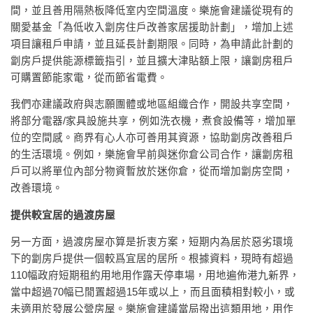
間，並且善用隔熱板降低室内空間溫度。樂施會建議從現有的
關愛基金「為低收入劏房住戶改善家居援助計劃」，增加上述
項目讓租戶申請，並且延長計劃期限。同時，為申請此計劃的
劏房戶提供能源標籤指引，並且擴大津貼額上限，讓劏房租戶
可購置節能家電，從而節省電費。
我們亦建議政府與志願團體或地區組織合作，開設共享空間，
將部分電器/家具設施共享，例如洗衣機，煮食設備等，增加單
位的空間感。商界有心人亦可善用其資源，協助劏房改善租戶
的生活環境。例如，樂施會早前與迷你倉公司合作，讓劏房租
戶可以將單位內部分物資暫放於迷你倉，從而增加劏房空間，
改善環境。
提供較宜居的過渡房屋
另一方面，過渡房屋亦算是折衷方案，短期内為居於惡劣環境
下的劏房戶提供一個較爲宜居的居所。根據資料，現時有超過
110幅政府短期租約用地用作露天停車場，用地遍佈港九新界，
當中超過70幅已閒置超過15年或以上，而且面積相對較小，或
未適用於發展公營房屋。樂施會建議當局撥出這類用地，用作