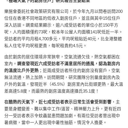
「極端天氣下的劏房住戶」研究報告主要結果
樂施會委託社會政策研究有限公司，於今年九月以問卷訪問200
位住在香港不同地區的低收入劏房住戶，並且與其中15位住戶
深入訪談。調查結果顯示，逾八成受訪者的單位小於150平方
呎，人均面積僅約73呎，較本年公屋人均面積141呎低近一半。
受訪者的平均月租4,700多元，平均呎租貼近40元，比全港整體
私人住宅平均呎租更貴，每呎租貴約4.5元。
由於劏房的居住環境非常狹窄，空氣流通欠佳，熱空氣都困在
室內。
調查發現近六成受訪者不滿意居所的通風，認為劏房内
的溫度比戶外更熱
；近兩成受訪者所住的劏房沒有窗戶，空氣
無法流通，熱上加熱。訪問期間，研究團隊分別量度劏房內及
戶外的氣溫，發現近半（45.5%）劏房室內比街頭更熱，最大溫
差高達5.8度，而最熱的劏房溫度高達攝氏35.1度！
在酷熱的天氣下，近七成受訪者表示日常生活會受到影響
，主
要是身體變差、難以集中工作/溫習、精神壓力上升，更有近四
分一受訪者表示令蚊蟲鼠患問題加劇。有兩位受訪者曾出現中
暑病徵，當中一人更出現中暑性抽筋，情況令人擔憂。