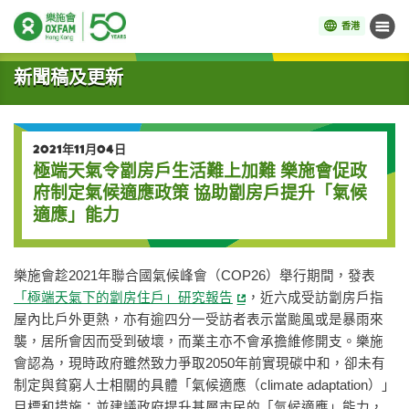
香港
目錄
開始主要內容
新聞稿及更新
2021年11月04日
極端天氣令劏房戶生活難上加難 樂施會促政
府制定氣候適應政策 協助劏房戶提升「氣候
適應」能力
樂施會趁2021年聯合國氣候峰會（COP26）舉行期間，發表
「極端天氣下的劏房住戶」研究報告
，近六成受訪劏房戶指
屋內比戶外更熱，亦有逾四分一受訪者表示當颱風或是暴雨來
襲，居所會因而受到破壞，而業主亦不會承擔維修開支。樂施
會認為，現時政府雖然致力爭取2050年前實現碳中和，卻未有
制定與貧窮人士相關的具體「氣候適應（climate adaptation）」
目標和措施；並建議政府提升基層市民的「氣候適應」能力，