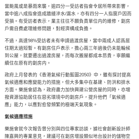
當颱風或是暴雨來襲，逾四分一受訪者指會令居所帶來影響，
當中逾八成指會造成牆縫滲水/漏水，亦有四分一人指窗戶因而
受損。有受訪者表示，業主往往不願負責單位内的維修，劏房
戶需自費處理維修問題，對經濟構成負擔。
不過，高達98%受訪者未有申請過渡房屋，當中兩成人認爲居
住期太過短暫。有劏房住戶表示，擔心兩三年過後仍未能輪候
到公屋，就要遷出過渡房屋，而每次搬屋都成本昂貴，寧願繼
續住在原有的劏房内。
政府上月發表的《香港氣候行動藍圖2050》中，雖有探討提高
氣候適應和應變能力的措施，但大多集中在基建、防洪和排水
方面。樂施會認為，政府盡力加快興建公營房屋的同時，亦增
撥資源協助居住在惡劣環境中的劏房戶，提升他們「氣候適
應」能力，以應對愈發頻繁的極端天氣現象。
氣候適應措施
樂施會就今次報告曾分別與四位專家訪談，據社會創新設計師
陳嘉興的專業意見，建議可在劏房增設類似地台設計的儲物空