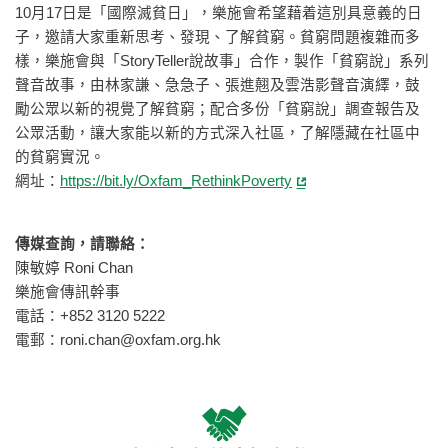
10月17日是「國際滅貧日」，樂施會希望藉着這別具意義的日
子，邀請大家重新思考、發現、了解貧窮。貧窮問題複雜而多
樣，樂施會與「StoryTeller說故事」合作，製作「貧窮說」系列
聲音故事，由林家謙、急急子、張進翹及雲浩影聲音演繹，鼓
勵公眾以新的視覺了解貧窮；配合多份「貧窮說」調查報告及
公眾活動，讓大家能以新的方式深入社區，了解隱藏在社區中
的貧窮實況。
網址：
https://bit.ly/Oxfam_RethinkPoverty
傳媒查詢，請聯絡：
陳敏婷 Roni Chan
樂施會傳訊幹事
電話：+852 3120 5222
電郵：
roni.chan@oxfam.org.hk