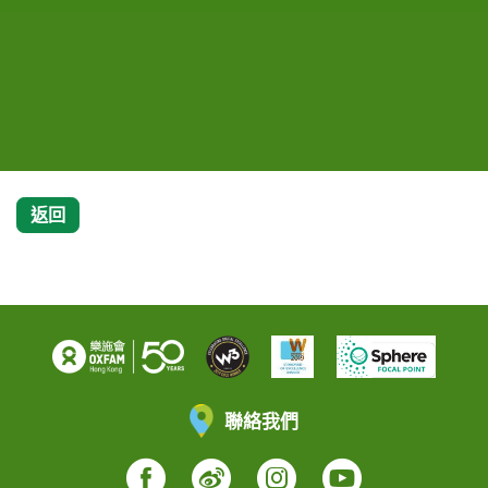
廁。
攝影：PW/樂施會
攝影：PW/樂施會
管不適的問題。阿蘭最近再買了膠板，準備把廳的天花同樣封起。
房間內晾乾。
攝影：PW/樂施會
攝影：Neo Ng/樂施會
攝影：PW/樂施會
攝影：陳敏婷/樂施會
攝影：PW/樂施會
回到家中，阿蘭發現發黑的位置堆滿積水，形成一個大水泡，後來
由於丈夫會執舊物回家，而且不願意掉棄雜物，霞姐家中雜物多得
攝影：Neo Ng/樂施會
攝影：Neo Ng/樂施會
攝影：Neo Ng/樂施會
攝影：PW/樂施會
阿蘭自行把水泡弄穿，放出積水。
攝影：PW/樂施會
攝影：PW/樂施會
遮蔽了冷氣的出風口，即使開冷氣也不會涼快，霞姐只能靠家中多
把風扇度日。
攝影：PW/樂施會
攝影：Neo Ng/樂施會
返回
聯絡我們