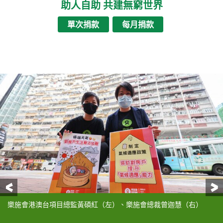
助人自助 共建無窮世界
單次捐款
每月捐款
前一頁
樂施會港澳台項目總監黃碩紅（左）、樂施會總裁曾迦慧（右）
王女士一家三口住在葵涌小於100呎的劏房。廁所是業主僭建，天花
廁所是業主僭建，天花僅為一塊鐵片，雨天定必漏水。
廁所闊度僅足夠一人站立。除天花漏水，牆身亦有裂縫會滲水。
這劏房小於100呎，加上抽氣扇已經壞掉，夏天非常焗促。為了省電
為節省電費，王女士盡量少開冷氣。她與小兒子睡在下格床，睡覺
阿蘭一家住在天台屋，睡房的天花牆紙已滲滿積水，不時有水珠滴
廳的天花亦有同樣情況。颱風當天，全屋天花一直漏水，她們一家
積水加上牆紙殘舊破裂，天花發霉，而且一直有細屑飄落，佈滿家
屋外瓦片為石棉瓦，而且殘舊破裂，一直飄出有毒物質。住了5年，
阿蘭最近申請了過渡房屋，希望可獲抽中入住，逃離這天台屋。
74歲的霞姐任職洗碗工替更，與丈夫同住。他們與另外四戶住在深
霞姐說自己的房間有窗戶，已經比單位中其他沒有窗戶的房間涼
在炎夏，霞姐甚少留在家中，多數會去附近有冷氣的地方抖涼，並
家中雜物太多，擋住了冷氣，霞姐只能靠家中多把風扇度日。最熱
家中雜物太多，擋住了冷氣。
僅為一塊鐵片。在颱風和暴雨時，天花嚴重漏水，要擔遮才能如
甚少開冷氣，主要靠風扇散熱。
時靠這把風扇乘涼。
落，她買來膠板封起天花。
需要到朋友家中寄居。
中各個位置，唯有勤加清潔打掃；同時，她亦漸漸有了鼻敏感及氣
阿蘭直至數月前才發現問題，便不再打開外面的窗戶，衣服也轉到
水埗某一唐樓舊單位，共用廚廁。
快。
且多沖幾次涼，讓自己保持衛生和涼快。
的日子，霞姐會住在朋友家中避暑。