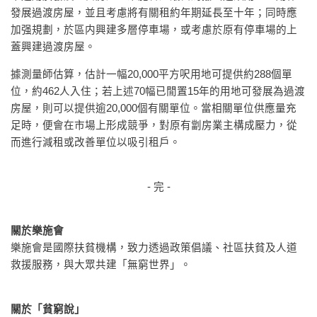
發展過渡房屋，並且考慮將有關租約年期延長至十年；同時應
加强規劃，於區内興建多層停車場，或考慮於原有停車場的上
蓋興建過渡房屋。
據測量師估算，估計一幅20,000平方呎用地可提供約288個單
位，約462人入住；若上述70幅已閒置15年的用地可發展為過渡
房屋，則可以提供逾20,000個有關單位。當相關單位供應量充
足時，便會在市場上形成競爭，對原有劏房業主構成壓力，從
而進行減租或改善單位以吸引租戶。
- 完 -
關於樂施會
樂施會是國際扶貧機構，致力透過政策倡議、社區扶貧及人道
救援服務，與大眾共建「無窮世界」。
關於「貧窮說」