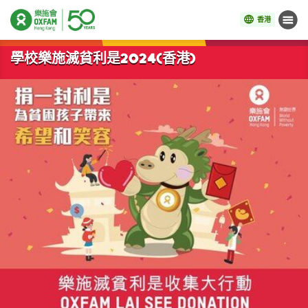
香港
目錄
開始主要內容
學校樂施滅貧利是2024(香港)