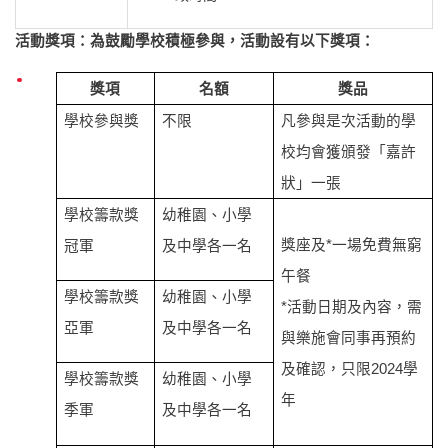
活動獎項：為鼓勵學校積極參與，活動設有以下獎項：
獎項
名額
獎品
學校參與獎
不限
凡參與是次活動的學
校均會獲頒發「嘉許
狀」一張
學校籌款獎
幼稚園、小學
獎座及*一場免費無窮
冠軍
及中學各一名
午餐
學校籌款獎
幼稚園、小學
*活動日期及內容，需
亞軍
及中學各一名
與樂施會同事再預約
及確認，只限2024學
學校籌款獎
幼稚園、小學
年
季軍
及中學各一名