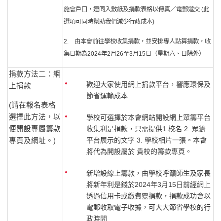
施會戶口，連同入數紙及捐款表格以傳真／電郵遞交 (此
選項可同時幫助我們減少行政成本)
2. 由本會前往學校收集捐款，並安排專人點算捐款，收
集日期為2024年2月26至3月15日（星期六、日除外）
捐款方法二：網
歡迎大家使用網上捐款平台，響應環保及
上捐款
節省運輸成本
(請在報名表格
選擇此方法，以
學校可選擇於本會網站開設網上眾籌平台
便開設專屬籌款
收集利是捐款，只需提供1.校名 2. 眾籌
平台展示的文字 3. 學校相片一張。本會
專頁及網址。)
將代為開設屬於 貴校的籌款專頁。
新增設線上籌款，由學校呼籲師生及家長
將新年利是錢於2024年3月15日前經網上
透過信用卡或繳費靈捐款，捐款成功會以
電郵收取電子收據，可大大節省學校的行
政時間