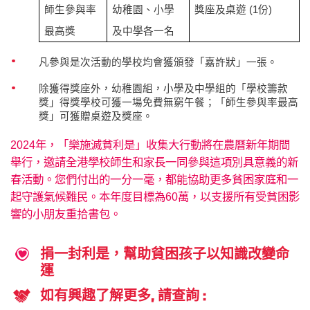
師生參與率
幼稚園、小學
獎座及桌遊 (1份)
最高獎
及中學各一名
凡參與是次活動的學校均會獲頒發「嘉許狀」一張。
除獲得獎座外，幼稚園組，小學及中學組的「學校籌款
獎」得獎學校可獲一場免費無窮午餐；「師生參與率最高
獎」可獲贈桌遊及獎座。
2024年，「樂施滅貧利是」收集大行動將在農曆新年期間
舉行，邀請全港學校師生和家長一同參與這項別具意義的新
春活動。您們付出的一分一毫，都能協助更多貧困家庭和一
起守護氣候難民。本年度目標為60萬，以支援所有受貧困影
響的小朋友重拾書包。
捐一封利是，幫助貧困孩子以知識改變命
運
如有興趣了解更多, 請查詢 :