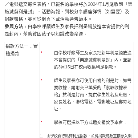
／電郵遞交報名表格。已報名的學校將於2024年1月尾收到「樂
施滅貧利是封」、活動海報、到校分享講座詳情（如需要）及
捐款表格，亦可從網頁下載活動通告範本。
參與方法﹕
由學校呼籲師生及家長把利是錢放進本會提供的利
是封內，幫助貧困孩子以知識改變命運。
捐款方法一：實
由學校呼籲師生及家長把新年利是錢放進
體捐款
本會提供的「樂施滅貧利是封」內，並請
於3月15日在校內收集利是捐款。
師生及家長亦可使用自備的利是封，如需
要收據，請附交已填妥的「索取收據表
格」於利是封內，提供學生姓名及班級、
家長姓名、聯絡電話、電郵地址及郵寄地
址。
學校可選擇以下方式遞交捐款予本會：
1. 由學校自行點算利是捐款，並將捐款總數直接存入樂