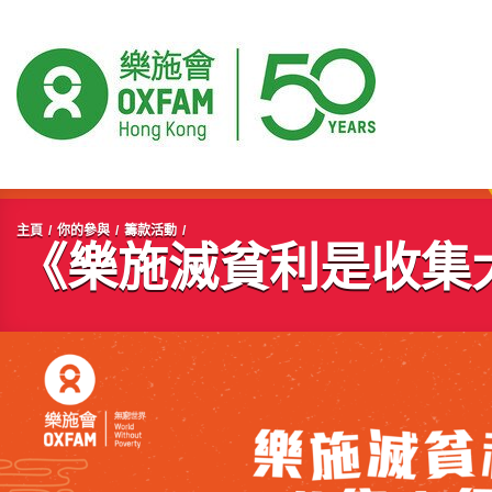
開始主要內容
主頁
你的參與
籌款活動
《樂施滅貧利是收集大行