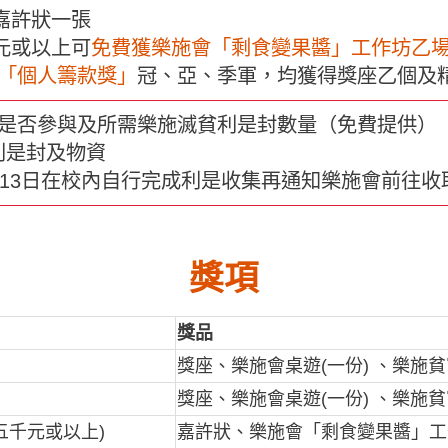
嘉許狀一張
元或以上可
免費獲
樂施會「剩食變果醬」工作坊乙
「個人籌款獎」
冠、亞、季軍，均獲得獎座乙個及
回覆是否參與及所需樂施滅貧利是封數量（免費提供）
利是封及物資
至3月13日在校內自行完成利是收集再通知樂施會前往
獎項
獎品
獎座、樂施會桌遊(一份) 、樂施貧
獎座、樂施會桌遊(一份) 、樂施貧
五千元或以上)
嘉許狀、樂施會「剩食變果醬」工作