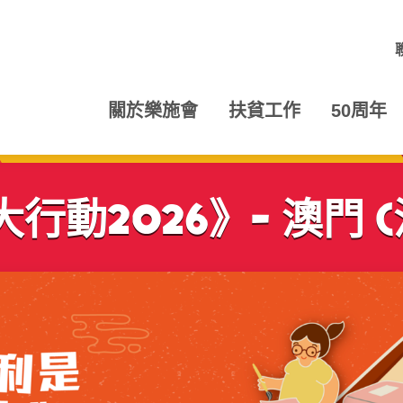
關於樂施會
扶貧工作
50周年
動2026》- 澳門 