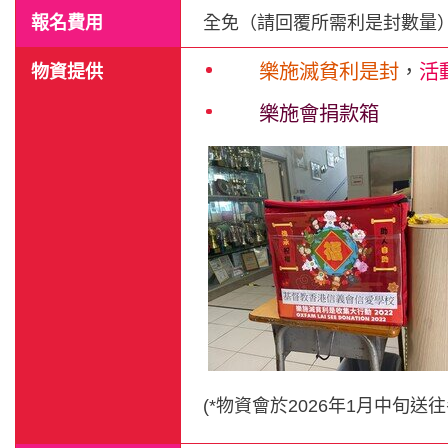
報名費用
全免（請回覆所需利是封數量
物資提供
樂施滅貧利是封
，
活
樂施會捐款箱
(*物資會於2026年1月
中旬
送往