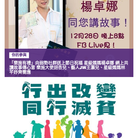
你的參與
「樂施有禮」向弱勢社群送上節日祝福 星級媽媽楊卓娜 網上共
讀故事傳心意 樂施大使胡杏兒、藝人JW王灝兒、星級媽媽林
芊妤齊嚮應