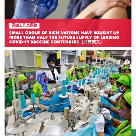
倡議工作及運動
Small group of rich nations have bought up
more than half the future supply of leading
COVID-19 vaccine contenders（只有英文）