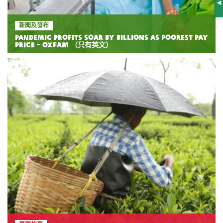
S
新聞及發布
Pandemic profits soar by billions as poorest pay
price – Oxfam （只有英文）