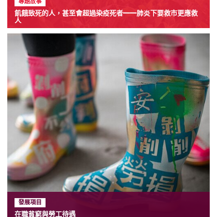
專題故事
飢餓致死的人，甚至會超過染疫死者——肺炎下要救市更應救
人
發展項目
在職貧窮與勞工待遇