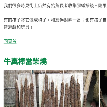
我們很多時見街上仍然有拾荒長者收集膠樽掙錢。剛果
有的孩子將它做成棋子，和友伴對弈一番；也有孩子自
智遊戲和玩具﹗
回頁首
牛糞棒當柴燒