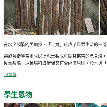
在水災頻繁的孟加拉，
「走難」
已成了民眾生活的一部
樂施會指導當地村民以泥土製成可隨身攜帶的煮食爐，
後當柴燒，這種燃料既環保又符合經濟原則，於水災
「
回頁首
學生恩物