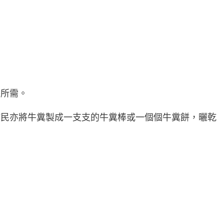
餐所需。
村民亦將牛糞製成一支支的牛糞棒或一個個牛糞餅，曬乾