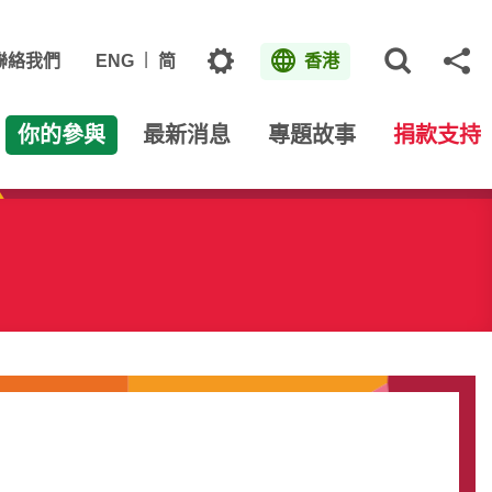
主題
聯絡我們
ENG
简
香港
打開網
分
你的參與
最新消息
專題故事
捐款支持