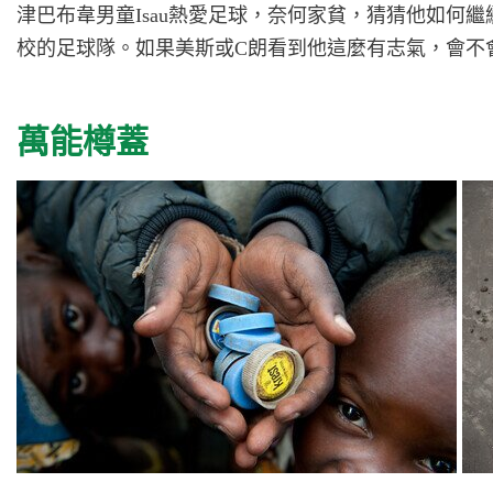
津巴布韋男童
Isau熱愛足球，奈何家貧，猜猜他如何繼
校的足球隊。如果美斯或C朗看到他這麼有志氣，會不
萬能樽蓋