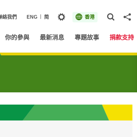
主題
聯絡我們
ENG
简
香港
打開網
分
你的參與
最新消息
專題故事
捐款支持