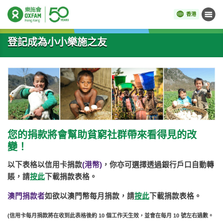
香港
目錄
開始主要內容
登記成為小小樂施之友
您的捐款將會幫助貧窮社群帶來看得見的改
變！
以下表格以信用卡捐款
(港幣)
，你亦可選擇透過銀行戶口自動轉
賬，請
按此
下載捐款表格。
澳門捐款者
如欲以澳門幣每月捐款，請
按此
下載捐款表格。
(信用卡每月捐款將在收到此表格後約 10 個工作天生效，並會在每月 10 號左右過數。