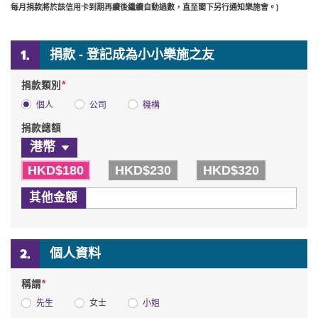
每月捐款將於該信用卡到期再續後繼續自動過數，直至閣下另行通知樂施會。)
捐款 - 登記成為小小樂施之友
*
捐款類別
個人
公司
機構
捐款總額
HKD$180
HKD$230
HKD$320
其他金額
個人資料
*
稱謂
先生
女士
小姐