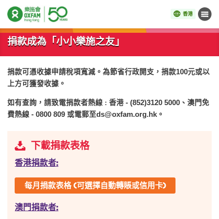
香港
目錄
開始主要內容
捐款成為「小小樂施之友」
捐款可憑收據申請稅項寬減。為節省行政開支，捐款100元或以
上方可獲發收據。
如有查詢，請致電捐款者熱線 : 香港
- (852)3120 5000
、澳門免
費熱線
- 0800 809
或電郵至
ds@oxfam.org.hk
。
下載捐款表格
香港捐款者:
每月捐款表格 (可選擇自動轉賬或信用卡)
澳門捐款者: