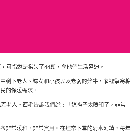
，可惜還是損失了44頭，令他們生活窘迫。
家中剩下老人、婦女和小孩以及老弱的犛牛，家裡禦寒棉
災民的保暖需求。
孤寡老人。西毛告訴我們說﹕「這褥子太暖和了，非常
大衣非常暖和，非常實用。在經常下雪的清水河鎮，每年