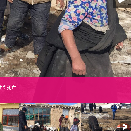
奈何難逃凍死之厄運，小耗牛依依不捨的看著媽媽即將離
袋打算為耗牛保暖，這次雪災中她家57頭犛牛中已凍死了44
頭牲畜死亡。
庫物資支援災區，為當地災民派發禦寒物資。
十分高興。