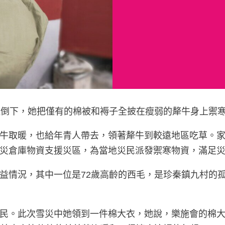
繼倒下，她把僅有的棉被和褥子全披在瘦弱的犛牛身上禦寒
牛取暖，也給年青人帶去，領著犛牛到較遠地區吃草。
災倉庫物資支援災區，為當地災民派發禦寒物資，滿足
益情況，其中一位是72歲高齡的西毛，是珍秦鎮九村的
民。此次雪災中她領到一件棉大衣，她說，樂施會的棉