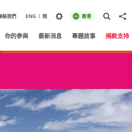
主題
聯絡我們
ENG
简
香港
打開網
分
你的參與
最新消息
專題故事
捐款支持