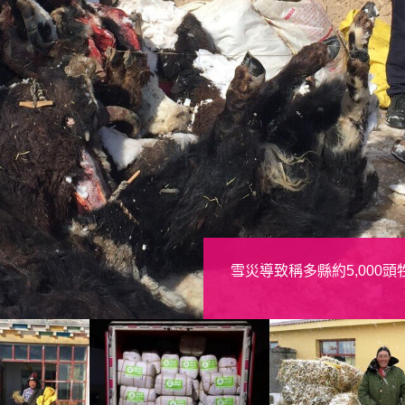
耗牛媽媽雖然有棉被保暖，
阿達拿著草想餵牛，拿編織
雪災導致稱多縣約5,000
去。
頭牛，嚴重影響她的生計。
樂施會緊急調運鄰省備災倉
牧民領到棉被及棉大衣時，