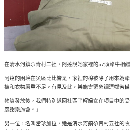
在清水河鎮尕青村二社，阿達說她家裡的57頭犛牛相
阿達的困境在災區比比皆是，家裡的棉被除了用來為犛
被和衣物嚴重不足。有見及此，樂施會緊急調運鄰省備
物資發放後，我們特別返回社區了解婦女在項目中的受
感謝樂施會。」
另一位，名叫當珍加拉，她是清水河鎮尕青村五社的牧