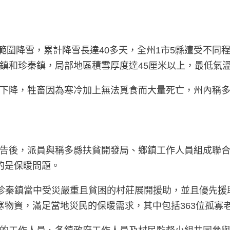
大範圍降雪，累計降雪長達40多天，全州1市5縣遭受不同
鎮和珍秦鎮，局部地區積雪厚度達45厘米以上，最低氣溫
降，牲畜因為寒冷加上無法覓食而大量死亡，州內稱多縣約
告後，派員與稱多縣扶貧開發局、鄉鎮工作人員組成聯
的是保暖問題。
鎮和珍秦鎮當中受災嚴重且貧困的村莊展開援助，並且優先
的禦寒物資，滿足當地災民的保暖需求，其中包括363位孤寡