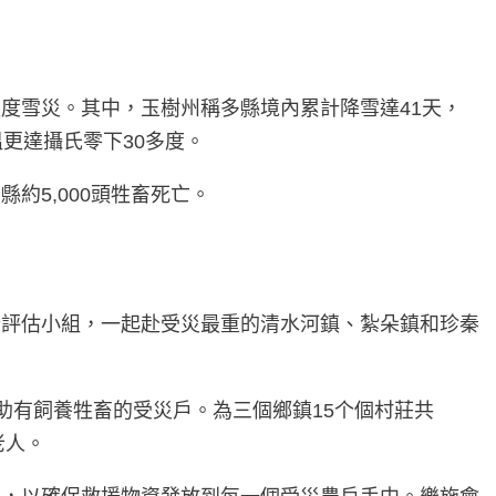
程度雪災。其中，玉樹州稱多縣境內累計降雪達41天，
更達攝氏零下30多度。
5,000頭牲畜死亡。
合評估小組，一起赴受災最重的清水河鎮、紮朵鎮和珍秦
援助有飼養牲畜的受災戶。為三個鄉鎮15个個村莊共
老人。