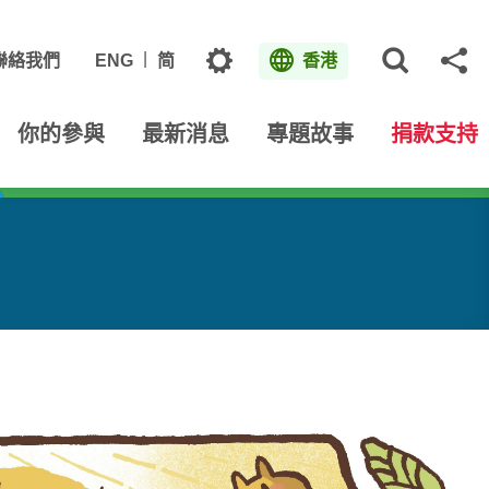
主題
聯絡我們
ENG
简
香港
打開網
分
你的參與
最新消息
專題故事
捐款支持