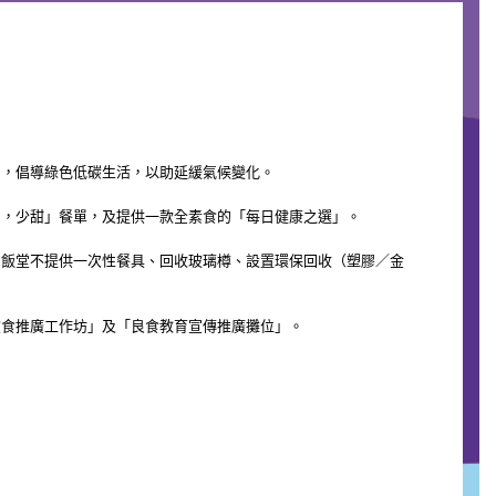
一」，倡導綠色低碳生活，以助延緩氣候變化。
少油，少甜」餐單，及提供一款全素食的「每日健康之選」。
公司飯堂不提供一次性餐具、回收玻璃樽、設置環保回收（塑膠／金
色飲食推廣工作坊」及「良食教育宣傳推廣攤位」。