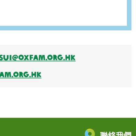
sui@oxfam.org.hk
am.org.hk
聯絡我們