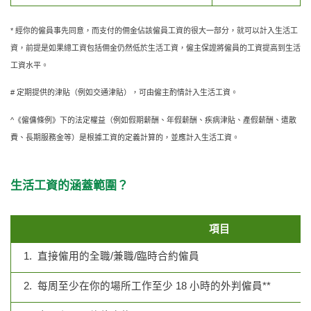
* 經你的僱員事先同意，而支付的佣金佔該僱員工資的很大一部分，就可以計入生活工
資，前提是如果總工資包括佣金仍然低於生活工資，僱主保證將僱員的工資提高到生活
工資水平。
# 定期提供的津貼（例如交通津貼），可由僱主酌情計入生活工資。
^《僱傭條例》下的法定權益（例如假期薪酬、年假薪酬、疾病津貼、產假薪酬、遣散
費、長期服務金等）是根據工資的定義計算的，並應計入生活工資。
生活工資的涵蓋範圍？
項目
1. 直接僱用的全職/兼職/臨時合約僱員
2. 每周至少在你的場所工作至少 18 小時的外判僱員**