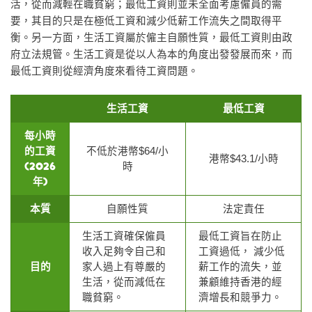
活，從而減輕在職貧窮；最低工資則並未全面考慮僱員的需
要，其目的只是在極低工資和減少低薪工作流失之間取得平
衡。另一方面，生活工資屬於僱主自願性質，最低工資則由政
府立法規管。生活工資是從以人為本的角度出發發展而來，而
最低工資則從經濟角度來看待工資問題。
生活工資
最低工資
每小時
的工資
不低於港幣$64/小
港幣$43.1/小時
(2026
時
年)
本質
自願性質
法定責任
生活工資確保僱員
最低工資旨在防止
收入足夠令自己和
工資過低， 減少低
目的
家人過上有尊嚴的
薪工作的流失，並
生活，從而減低在
兼顧維持香港的經
職貧窮。
濟增長和競爭力。