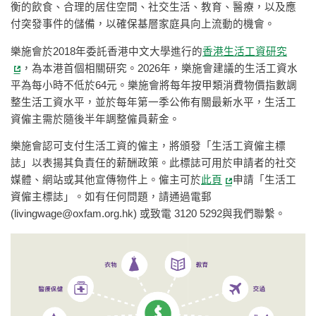
衡的飲食、合理的居住空間、社交生活、教育、醫療，以及應
付突發事件的儲備，以確保基層家庭具向上流動的機會。
樂施會於2018年委託香港中文大學進行的
香港生活工資研究
，為本港首個相關研究。2026年，樂施會建議的生活工資水
平為每小時不低於64元。樂施會將每年按甲類消費物價指數調
整生活工資水平，並於每年第一季公佈有關最新水平，生活工
資僱主需於隨後半年調整僱員薪金。
樂施會認可支付生活工資的僱主，將頒發「生活工資僱主標
誌」以表揚其負責任的薪酬政策。此標誌可用於申請者的社交
媒體、網站或其他宣傳物件上。僱主可於
此頁
申請「生活工
資僱主標誌」。如有任何問題，請通過電郵
(
livingwage@oxfam.org.hk
) 或致電 3120 5292與我們聯繫。