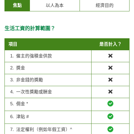
焦點
以人為本
經濟目的
生活工資的計算範圍？
項目
是否計入？
1. 僱主的強積金供款
2. 獎金
3. 非金錢的獎勵
4. 一次性獎勵或酬金
5. 佣金 *
6. 津貼 #
7. 法定權利（例如年假工資）^