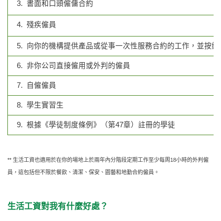
3. 書面和口頭僱傭合約
4. 殘疾僱員
5. 向你的機構提供產品或從事一次性服務合約的工作，並按總
6. 非你公司直接僱用或外判的僱員
7. 自僱僱員
8. 學生實習生
9. 根據《學徒制度條例》（第47章）註冊的學徒
** 生活工資也適用於在你的場地上於兩年內分階段定期工作至少每周18小時的外判僱
員，這包括但不限於餐飲、清潔、保安、園藝和地勤合約僱員。
生活工資對我有什麼好處？