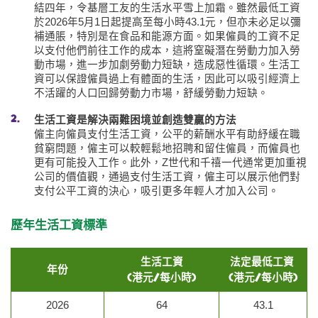
結四年，令基層工友的生活水平雪上加霜。雖然最低工資
於2026年5月1日起提高至每小時43.1元，但亦未必足以彌
補通脹，特別是在食品和能源方面。如果僱員的工資不足
以支付他們前往工作的成本，這將窒礙潛在勞動力加入勞
動市場，進一步加劇勞動力短缺，造成惡性循環。生活工
資可以保證僱員過上有體面的生活，因此可以吸引經濟上
不活躍的人口回歸勞動力市場，舒緩勞動力短缺。
生活工資是解決兩難困境並創造雙贏的方法
僱主向僱員支付生活工資，公平的薪酬水平有助紓緩在職
貧窮問題，僱主可以較輕鬆地招聘和留住僱員，而僱員也
更有可能投入工作。此外，Z世代和千禧一代通常更加重視
公司的價值觀，通過支付生活工資，僱主可以展示他們對
支付公平工資的決心，吸引更多年輕人才加入公司。
歷年生活工資標準
生活工資
法定最低工資
年份
(港元/每小時)
(港元/每小時)
2026
64
43.1