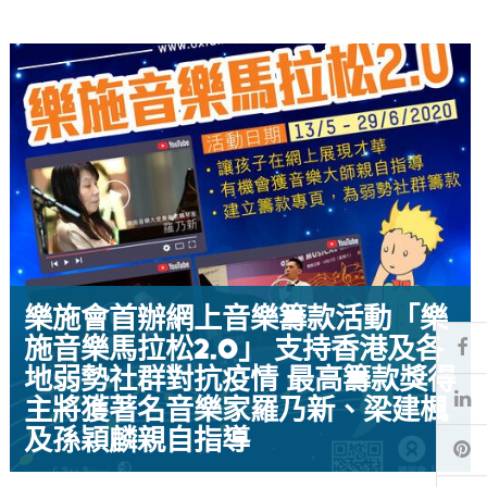
樂施會首辦網上音樂籌款活動「樂
施音樂馬拉松2.0」 支持香港及各
Fa
地弱勢社群對抗疫情 最高籌款獎得
Li
主將獲著名音樂家羅乃新、梁建楓
及孫穎麟親自指導
Pi