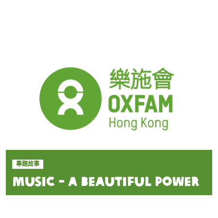
專題故事
Music - A Beautiful Power