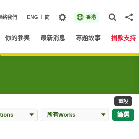
主題
聯絡我們
ENG
简
香港
打開網
分
你的參與
最新消息
專題故事
捐款支持
重設
所有Works
篩選
ions
所有Works