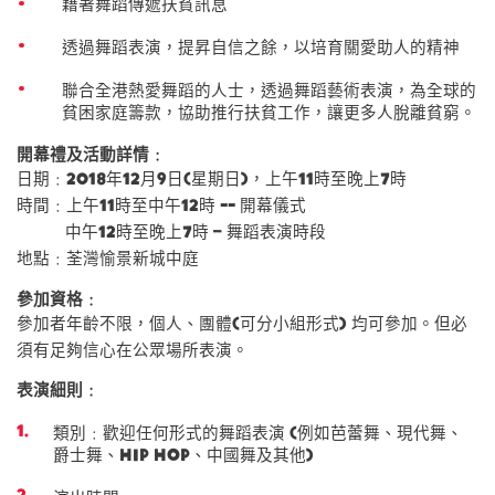
藉著舞蹈傳遞扶貧訊息
透過舞蹈表演，提昇自信之餘，以培育關愛助人的精神
聯合全港熱愛舞蹈的人士，透過舞蹈藝術表演，為全球的
貧困家庭籌款，協助推行扶貧工作，讓更多人脫離貧窮。
開幕禮及活動詳情﹕
日期﹕2018年12月9日(星期日)，上午11時至晚上7時
時間﹕上午11時至中午12時 -- 開幕儀式
中午12時至晚上7時 – 舞蹈表演時段
地點﹕荃灣愉景新城中庭
參加資格﹕
參加者年齡不限，個人、團體(可分小組形式) 均可參加。但必
須有足夠信心在公眾場所表演。
表演細則﹕
類別﹕歡迎任何形式的舞蹈表演 (例如芭蕾舞、現代舞、
爵士舞、Hip Hop、中國舞及其他)