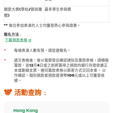
關愛大獎(學校/藝術團
最多學生參與獎
體)
** 每位參加表演的人士均獲發熱心參與證書。
報名方法﹕
下載捐款表格
每場表演人數有限，請從速報名。
遞交表格後，會以電郵發出確認通知及籌款表格，請積極
籌款，並12月4日或之前將籌得之捐款的銀行存款收據正
本或劃線支票，連同籌款表格以郵寄方式交回本會， 以
作確認。個別捐款者捐款達港幣100元或以上可獲發收
據。
活動查詢﹕
Hong Kong