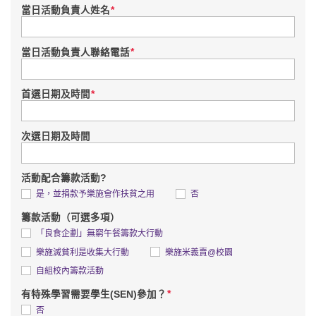
*
當日活動負責人姓名
*
當日活動負責人聯絡電話
*
首選日期及時間
次選日期及時間
活動配合籌款活動?
是，並捐款予樂施會作扶貧之用
否
籌款活動（可選多項）
「良食企劃」無窮午餐籌款大行動
樂施滅貧利是收集大行動
樂施米義賣@校園
自組校內籌款活動
*
有特殊學習需要學生(SEN)參加？
否