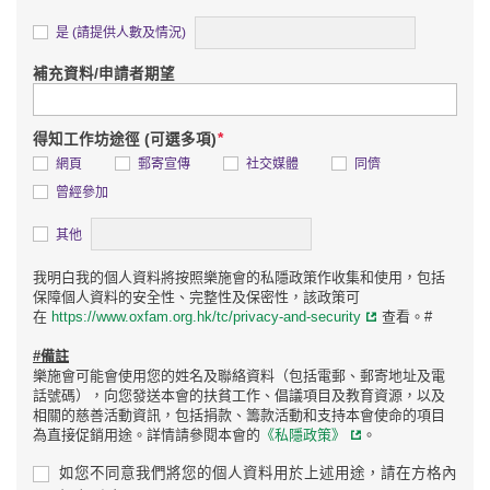
詳情
是 (請提供人數及情況)
補充資料/申請者期望
*
得知工作坊途徑 (可選多項)
網頁
郵寄宣傳
社交媒體
同儕
曾經參加
詳情
其他
我明白我的個人資料將按照樂施會的私隱政策作收集和使用，包括
保障個人資料的安全性、完整性及保密性，該政策可
在
https://www.oxfam.org.hk/tc/privacy-and-security
查看。#
#備註
樂施會可能會使用您的姓名及聯絡資料（包括電郵、郵寄地址及電
話號碼），向您發送本會的扶貧工作、倡議項目及教育資源，以及
相關的慈善活動資訊，包括捐款、籌款活動和支持本會使命的項目
為直接促銷用途。詳情請參閱本會的
《私隱政策》
。
如您不同意我們將您的個人資料用於上述用途，請在方格內