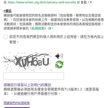
在
https://www.oxfam.org.hk/tc/privacy-and-security
查看。#
#備註
樂施會可能會使用您的姓名及聯絡資料（包括電郵、郵寄地址及電話號
碼），向您發送本會的扶貧工作、倡議項目及教育資源，以及相關的慈善
活動資訊，包括捐款、籌款活動和支持本會使命的項目為直接促銷用途。
詳情請參閱本會的
《私隱政策》
。
如您不同意我們將您的個人資料用於上述用途，請在方格內加上
剔號。
請輸入驗證碼
請確認已填寫以上註明(*)的欄目
網絡瀏覽器必須啟用支援安全密碼套件和TLS版本1.2（或更高版
本），以通過銀行用戶界面進行付款。
閱讀我們的私隱政策