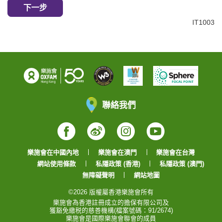
下一步
IT1003
聯絡我們
Facebook
Weibo
Instagram
YouTube
樂施會在中國內地
樂施會在澳門
樂施會在台灣
網站使用條款
私隱政策 (香港)
私隱政策 (澳門)
無障礙聲明
網站地圖
©2026 版權屬香港樂施會所有
樂施會為香港註冊成立的擔保有限公司及
獲豁免繳税的慈善機構(檔案號碼：91/2674)
樂施會是國際樂施會聯會的成員