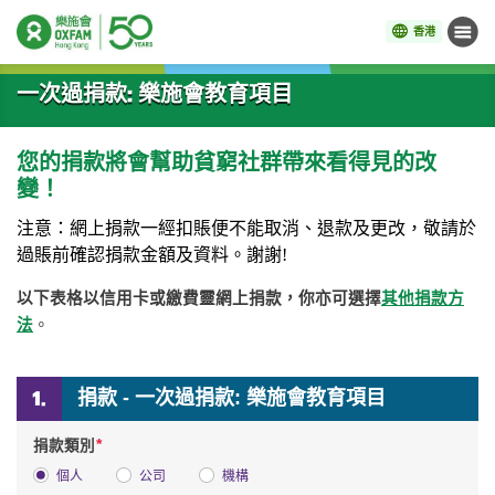
香港
目錄
開始主要內容
一次過捐款: 樂施會教育項目
您的捐款將會幫助貧窮社群帶來看得見的改
變！
注意：網上捐款一經扣賬便不能取消
、
退款及更改，敬請於
過賬前確認捐款金額及資料。謝謝
!
以下表格以信用卡或繳費靈網上捐款，你亦可選擇
其他捐款方
法
。
捐款 - 一次過捐款: 樂施會教育項目
*
捐款類別
個人
公司
機構