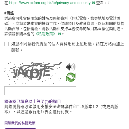
在
https://www.oxfam.org.hk/tc/privacy-and-security
查看。#
#備註
樂施會可能會使用您的姓名及聯絡資料（包括電郵、郵寄地址及電話號
碼），向您發送本會的扶貧工作、倡議項目及教育資源，以及相關的慈善
活動資訊，包括捐款、籌款活動和支持本會使命的項目為直接促銷用途。
詳情請參閱本會的
《私隱政策》
。
如您不同意我們將您的個人資料用於上述用途，請在方格內加上
剔號。
請輸入驗證碼
請確認已填寫以上註明(*)的欄目
網絡瀏覽器必須啟用支援安全密碼套件和TLS版本1.2（或更高版
本），以通過銀行用戶界面進行付款。
閱讀我們的私隱政策