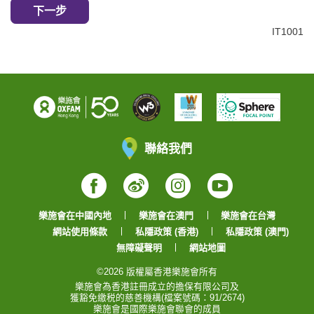
下一步
IT1001
聯絡我們
Facebook
Weibo
Instagram
YouTube
樂施會在中國內地
樂施會在澳門
樂施會在台灣
網站使用條款
私隱政策 (香港)
私隱政策 (澳門)
無障礙聲明
網站地圖
©2026 版權屬香港樂施會所有
樂施會為香港註冊成立的擔保有限公司及
獲豁免繳税的慈善機構(檔案號碼：91/2674)
樂施會是國際樂施會聯會的成員